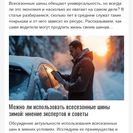
Всесезонные шины обещают универсальность, но всегда
ли это экономия и насколько их хватает на самом деле? В
статье разбираемся, сколько лет в среднем служат такие
покрышки и от чего зависит их ресурс. Рассказываем, как
сами водители могут продлить жизнь своим шинам
обычными способами. Вспоминаем реальные примеры и
случаи, когда всесезонка выходит из строя гораздо
раньше. Помогаем понять, выгодны ли такие шины
именно для вашего стиля езды и климата.
Можно ли использовать всесезонные шины
зимой: мнение экспертов и советы
Обсуждение актуальности использования всесезонных
шин в зимних условиях. Исследуем их преимущества и