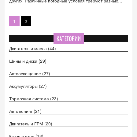
других. Различные погодные условия требуют разных
шин, и понимание этого будет полезно для обеспечения
безопасности вождения. В статье есть информация о том,
как визуально отличить всесезонные шины и что искать на
1
2
боковинах.
КАТЕГОРИИ
Двигатель и масла
(44)
Шины и диски
(29)
Автоосвещение
(27)
Аккумуляторы
(27)
Тормозная система
(23)
Автотюнинг
(21)
Двигатель и ГРМ
(20)
Кузов и уход
(18)