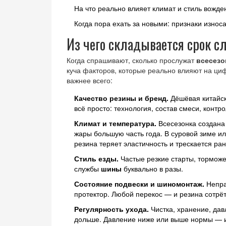
На что реально влияет климат и стиль вожде
Когда пора ехать за новыми: признаки износ
Из чего складывается срок 
Когда спрашивают, сколько прослужат
всесез
куча факторов, которые реально влияют на цифр
важнее всего:
Качество резины и бренд.
Дёшёвая китайск
всё просто: технология, состав смеси, контр
Климат и температура.
Всесезонка создана 
жары большую часть года. В суровой зиме 
резина теряет эластичность и трескается ра
Стиль езды.
Частые резкие старты, торможе
службы
шины
буквально в разы.
Состояние подвески и шиномонтаж.
Непра
протектор. Любой перекос — и резина сотрёт
Регулярность ухода.
Чистка, хранение, да
дольше. Давление ниже или выше нормы — и