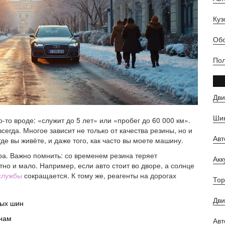
Куз
Обс
Пол
Дви
Шин
то вроде: «служит до 5 лет» или «пробег до 60 000 км».
сегда. Многое зависит не только от качества резины, но и
Ав
где вы живёте, и даже того, как часто вы моете машину.
ра. Важно помнить: со временем резина теряет
Ак
тно и мало. Например, если авто стоит во дворе, а солнце
службы
сокращается. К тому же, реагенты на дорогах
Тор
Дви
ных шин
инам
Авт