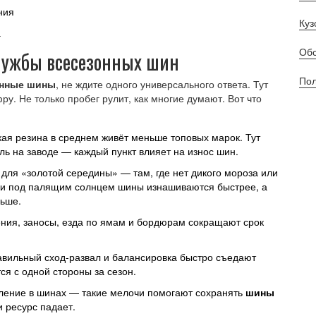
ния
Куз
а
Обс
службы всесезонных шин
Пол
онные шины
, не ждите одного универсального ответа. Тут
у. Не только пробег рулит, как многие думают. Вот что
ая резина в среднем живёт меньше топовых марок. Тут
оль на заводе — каждый пункт влияет на износ шин.
для «золотой середины» — там, где нет дикого мороза или
или под палящим солнцем шины изнашиваются быстрее, а
ньше.
ния, заносы, езда по ямам и бордюрам сокращают срок
вильный сход-развал и балансировка быстро съедают
ся с одной стороны за сезон.
вление в шинах — такие мелочи помогают сохранять
шины
 ресурс падает.