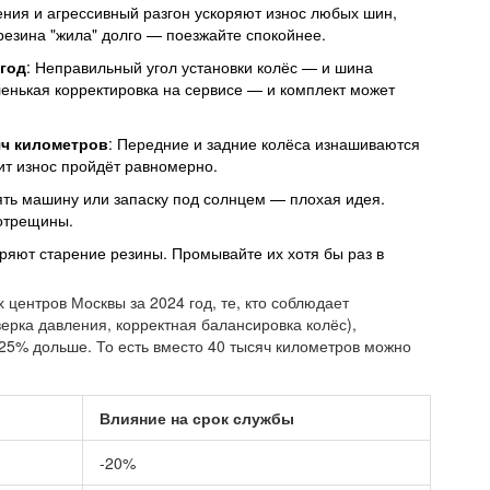
ения и агрессивный разгон ускоряют износ любых шин,
резина "жила" долго — поезжайте спокойнее.
 год
: Неправильный угол установки колёс — и шина
ленькая корректировка на сервисе — и комплект может
яч километров
: Передние и задние колёса изнашиваются
ит износ пройдёт равномерно.
ять машину или запаску под солнцем — плохая идея.
отрещины.
коряют старение резины. Промывайте их хотя бы раз в
 центров Москвы за 2024 год, те, кто соблюдает
рка давления, корректная балансировка колёс),
25% дольше. То есть вместо 40 тысяч километров можно
Влияние на срок службы
-20%