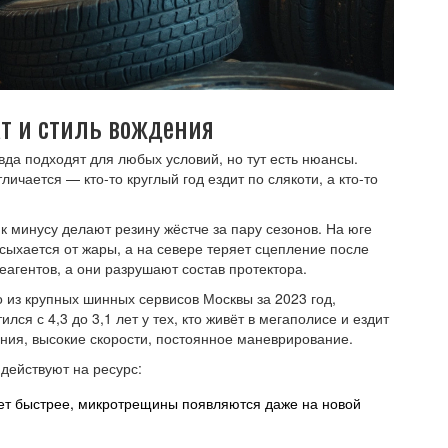
ат и стиль вождения
вда подходят для любых условий, но тут есть нюансы.
личается — кто-то круглый год ездит по слякоти, а кто-то
 минусу делают резину жёстче за пару сезонов. На юге
ыхается от жары, а на севере теряет сцепление после
еагентов, а они разрушают состав протектора.
 из крупных шинных сервисов Москвы за 2023 год,
ился с 4,3 до 3,1 лет у тех, кто живёт в мегаполисе и ездит
ния, высокие скорости, постоянное маневрирование.
действуют на ресурс:
ет быстрее, микротрещины появляются даже на новой