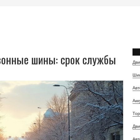
зонные шины: срок службы
Дви
Шин
Ав
Ак
Тор
Дви
Авт