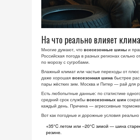
На что реально влияет клим
Многие думают, что
всесезонные шины
и пра
Российская погода в разных регионах сильно от
по морозу с сугробами.
Влажный климат или частые переходы от плюс к
даже хорошая
всесезонная шина
быстрее расс
пары жёстких зим. Москва и Питер — рай для р
Есть любопытные данные: по статистике одного
средний срок службы
всесезонных шин
сократ
каждый день. Причина — агрессивные торможе
Вот как погодные и дорожные условия реально 
+35°C летом или –20°C зимой — шина старе
резине.