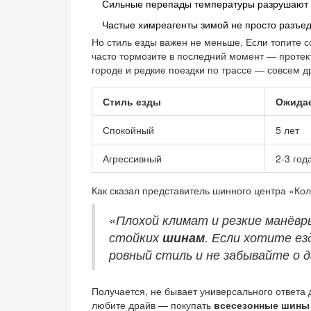
Сильные перепады температуры разрушают эл
Частые химреагенты зимой не просто разъед
Но стиль езды важен не меньше. Если топите с
часто тормозите в последний момент — протек
городе и редкие поездки по трассе — совсем д
Стиль езды
Ожида
Спокойный
5 лет
Агрессивный
2-3 год
Как сказал представитель шинного центра «Кол
«Плохой климат и резкие манёвр
стойких
шинам
. Если хотите е
ровный стиль и не забывайте о д
Получается, не бывает универсального ответа д
любите драйв — покупать
всесезонные шины