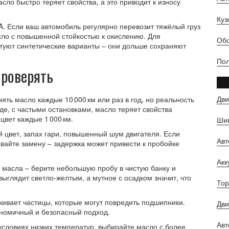
ло быстро теряет свойства, а это приводит к износу
Куз
. Если ваш автомобиль регулярно перевозит тяжёлый груз
сло с повышенной стойкостью к окислению. Для
Обс
туют синтетические варианты – они дольше сохраняют
Пол
проверять
Дви
ь масло каждые 10 000 км или раз в год, но реальность
оде, с частыми остановками, масло теряет свойства
цвет каждые 1 000 км.
Шин
й цвет, запах гари, повышенный шум двигателя. Если
Ав
вайте замену – задержка может привести к пробойке
Ак
 масла – берите небольшую пробу в чистую банку и
выглядит светло-желтым, а мутное с осадком значит, что
Тор
ивает частицы, которые могут повредить подшипники.
Дви
номичный и безопасный подход.
Авт
условиях низких температур, выбирайте масло с более