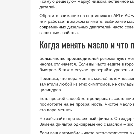
«самую дешёвую» марку: низкокачественное мас
деталей.
Обратите внимание на сертификаты API и ACEA
или работает в жарком климате, выбирайте ма
современных дизельных двигателей часто сове
защитные свойства.
Когда менять масло и что 
Большинство производителей рекомендуют менят
иногда отличается. Если вы часто ездите в гор
быстрее. В таком случае проверяйте уровень и 
Признаки, что пора менять масло: потёмневши
заметили любой из этих симптомов, не отклады
цилиндров.
Есть простой способ контролировать состояние
посмотрите на её прозрачность. Чистое масло 
его пора менять.
Не забывайте про масляный фильтр. Он задерж
Замена фильтра одновременно с маслом – эко
Если ваш автомобиль часто эксплуатируется в 