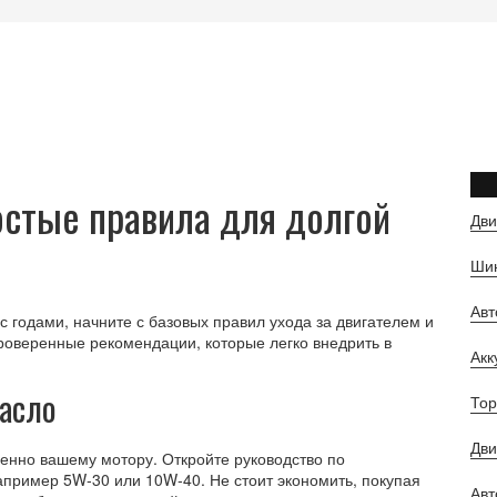
остые правила для долгой
Дви
Шин
Ав
с годами, начните с базовых правил ухода за двигателем и
роверенные рекомендации, которые легко внедрить в
Ак
асло
Тор
Дви
менно вашему мотору. Откройте руководство по
апример 5W‑30 или 10W‑40. Не стоит экономить, покупая
Авт