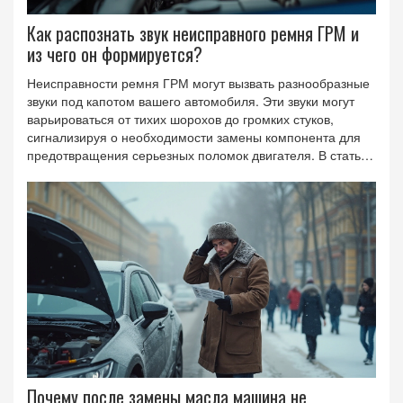
Как распознать звук неисправного ремня ГРМ и
из чего он формируется?
Неисправности ремня ГРМ могут вызвать разнообразные
звуки под капотом вашего автомобиля. Эти звуки могут
варьироваться от тихих шорохов до громких стуков,
сигнализируя о необходимости замены компонента для
предотвращения серьезных поломок двигателя. В статье
объяснено, какие именно звуки могут исходить от
неисправного ремня, их причины и последствия
игнорирования. Также даны советы по проверке и
диагностике состояния ремня ГРМ.
Почему после замены масла машина не