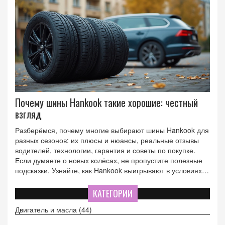
Почему шины Hankook такие хорошие: честный
взгляд
Разберёмся, почему многие выбирают шины Hankook для
разных сезонов: их плюсы и нюансы, реальные отзывы
водителей, технологии, гарантия и советы по покупке.
Если думаете о новых колёсах, не пропустите полезные
подсказки. Узнайте, как Hankook выигрывают в условиях
нашего климата. Приведём интересные факты об
износостойкости и экономии топлива. Всё просто и
КАТЕГОРИИ
честно, без поэтики и лишних слов.
Двигатель и масла
(44)