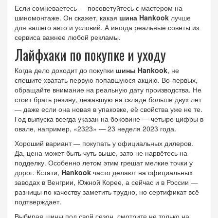
Если сомневаетесь — посоветуйтесь с мастером на
шиномонтаже. Он скажет, какая
шина Hankook
лучше
для вашего авто и условий. А иногда реальные советы из
сервиса важнее любой рекламы.
Лайфхаки по покупке и уходу
Когда дело доходит до покупки
шины Hankook
, не
спешите хватать первую попавшуюся акцию. Во-первых,
обращайте внимание на реальную дату производства. Не
стоит брать резину, лежавшую на складе больше двух лет
— даже если она новая в упаковке, её свойства уже не те.
Год выпуска всегда указан на боковине — четыре цифры в
овале, например, «2323» — 23 неделя 2023 года.
Хороший вариант — покупать у официальных дилеров.
Да, цена может быть чуть выше, зато не нарвётесь на
подделку. Особенно летом этим грешат мелкие точки у
дорог. Кстати,
Hankook
часто делают на официальных
заводах в Венгрии, Южной Корее, а сейчас и в России —
разницы по качеству заметить трудно, но сертификат всё
подтверждает.
Выбирая шины под свой сезон, смотрите не только на