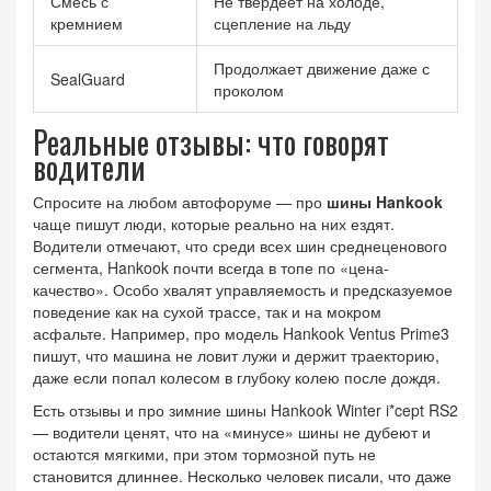
Смесь с
Не твердеет на холоде,
кремнием
сцепление на льду
Продолжает движение даже с
SealGuard
проколом
Реальные отзывы: что говорят
водители
Спросите на любом автофоруме — про
шины Hankook
чаще пишут люди, которые реально на них ездят.
Водители отмечают, что среди всех шин среднеценового
сегмента, Hankook почти всегда в топе по «цена-
качество». Особо хвалят управляемость и предсказуемое
поведение как на сухой трассе, так и на мокром
асфальте. Например, про модель Hankook Ventus Prime3
пишут, что машина не ловит лужи и держит траекторию,
даже если попал колесом в глубоку колею после дождя.
Есть отзывы и про зимние шины Hankook Winter i*cept RS2
— водители ценят, что на «минусе» шины не дубеют и
остаются мягкими, при этом тормозной путь не
становится длиннее. Несколько человек писали, что даже