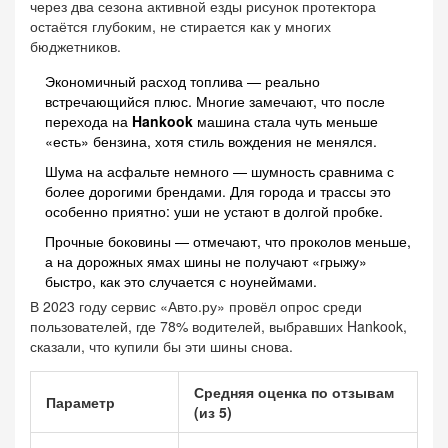
через два сезона активной езды рисунок протектора
остаётся глубоким, не стирается как у многих
бюджетников.
Экономичный расход топлива — реально
встречающийся плюс. Многие замечают, что после
перехода на
Hankook
машина стала чуть меньше
«есть» бензина, хотя стиль вождения не менялся.
Шума на асфальте немного — шумность сравнима с
более дорогими брендами. Для города и трассы это
особенно приятно: уши не устают в долгой пробке.
Прочные боковины — отмечают, что проколов меньше,
а на дорожных ямах шины не получают «грыжу»
быстро, как это случается с ноунеймами.
В 2023 году сервис «Авто.ру» провёл опрос среди
пользователей, где 78% водителей, выбравших Hankook,
сказали, что купили бы эти шины снова.
Средняя оценка по отзывам
Параметр
(из 5)