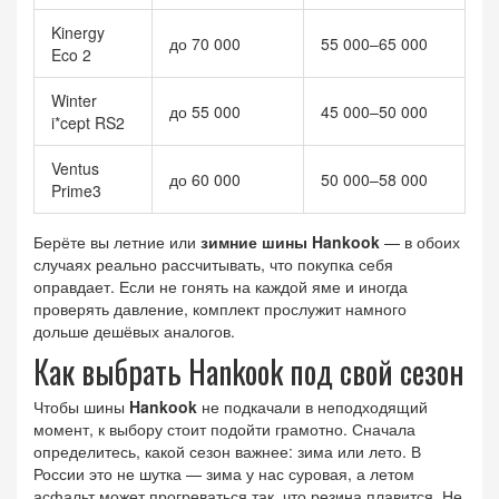
Kinergy
до 70 000
55 000–65 000
Eco 2
Winter
до 55 000
45 000–50 000
i*cept RS2
Ventus
до 60 000
50 000–58 000
Prime3
Берёте вы летние или
зимние шины Hankook
— в обоих
случаях реально рассчитывать, что покупка себя
оправдает. Если не гонять на каждой яме и иногда
проверять давление, комплект прослужит намного
дольше дешёвых аналогов.
Как выбрать Hankook под свой сезон
Чтобы шины
Hankook
не подкачали в неподходящий
момент, к выбору стоит подойти грамотно. Сначала
определитесь, какой сезон важнее: зима или лето. В
России это не шутка — зима у нас суровая, а летом
асфальт может прогреваться так, что резина плавится. Не