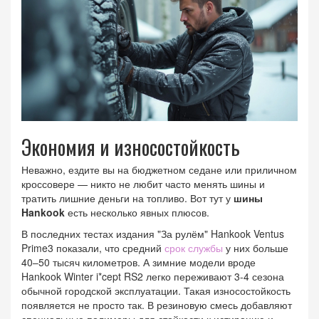
Экономия и износостойкость
Неважно, ездите вы на бюджетном седане или приличном
кроссовере — никто не любит часто менять шины и
тратить лишние деньги на топливо. Вот тут у
шины
Hankook
есть несколько явных плюсов.
В последних тестах издания "За рулём" Hankook Ventus
Prime3 показали, что средний
срок службы
у них больше
40–50 тысяч километров. А зимние модели вроде
Hankook Winter i*cept RS2 легко переживают 3-4 сезона
обычной городской эксплуатации. Такая износостойкость
появляется не просто так. В резиновую смесь добавляют
специальные полимеры для стойкости к истиранию и