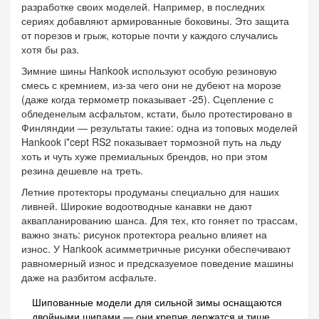
разработке своих моделей. Например, в последних
сериях добавляют армированные боковины. Это защита
от порезов и грыж, которые почти у каждого случались
хотя бы раз.
Зимние шины Hankook используют особую резиновую
смесь с кремнием, из-за чего они не дубеют на морозе
(даже когда термометр показывает -25). Сцепление с
обледенелым асфальтом, кстати, было протестировано в
Финляндии — результаты такие: одна из топовых моделей
Hankook i*cept RS2 показывает тормозной путь на льду
хоть и чуть хуже премиальных брендов, но при этом
резина дешевле на треть.
Летние протекторы продуманы специально для наших
ливней. Широкие водоотводные канавки не дают
аквапланированию шанса. Для тех, кто гоняет по трассам,
важно знать: рисунок протектора реально влияет на
износ. У Hankook асимметричные рисунки обеспечивают
равномерный износ и предсказуемое поведение машины
даже на разбитом асфальте.
Шипованные модели для сильной зимы оснащаются
двойными шипами — они крепче держатся и тише