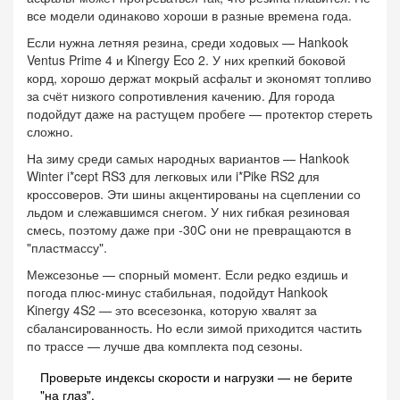
все модели одинаково хороши в разные времена года.
Если нужна летняя резина, среди ходовых — Hankook
Ventus Prime 4 и Kinergy Eco 2. У них крепкий боковой
корд, хорошо держат мокрый асфальт и экономят топливо
за счёт низкого сопротивления качению. Для города
подойдут даже на растущем пробеге — протектор стереть
сложно.
На зиму среди самых народных вариантов — Hankook
Winter i*cept RS3 для легковых или i*Pike RS2 для
кроссоверов. Эти шины акцентированы на сцеплении со
льдом и слежавшимся снегом. У них гибкая резиновая
смесь, поэтому даже при -30C они не превращаются в
"пластмассу".
Межсезонье — спорный момент. Если редко ездишь и
погода плюс-минус стабильная, подойдут Hankook
Kinergy 4S2 — это всесезонка, которую хвалят за
сбалансированность. Но если зимой приходится частить
по трассе — лучше два комплекта под сезоны.
Проверьте индексы скорости и нагрузки — не берите
"на глаз".