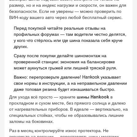
размер, но и на индекс нагрузки и скорости, он важен для
безопасности. Если не уверены — можно проверить по
ВИН-коду вашего авто через любой бесплатный сервис.
Перед покупкой читайте реальные отзывы на
профильных форумах — там водители честно делятся,
у кого что стёрлось или где шина показала себя круче
других.
Сразу после покупки делайте шиномонтаж на
проверенной станции: экономия на балансировке
может аукнуться грыжей или лишней тряской руля.
Важно: перепроверьте давление! Hankook указывает
свои нормы в инструкции, а на неправильном давлении
даже топовая резина будет изнашиваться быстро.
Для ухода всё просто — храните
шины Hankook
в
прохладном и сухом месте, без прямого солнца и далеко
от нагревательных приборов. В идеале — вертикально, на
специальных стойках, чтобы не образовывались лишние
заломы на боковинах.
Раз в месяц контролируйте износ протектора. Не
экономьте на ротации — переставлять шины местами