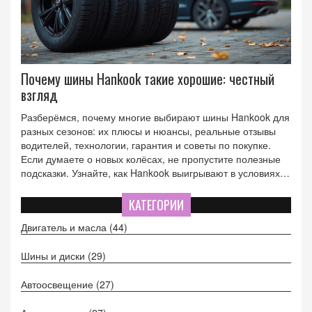
Почему шины Hankook такие хорошие: честный
взгляд
Разберёмся, почему многие выбирают шины Hankook для
разных сезонов: их плюсы и нюансы, реальные отзывы
водителей, технологии, гарантия и советы по покупке.
Если думаете о новых колёсах, не пропустите полезные
подсказки. Узнайте, как Hankook выигрывают в условиях
нашего климата. Приведём интересные факты об
износостойкости и экономии топлива. Всё просто и
КАТЕГОРИИ
честно, без поэтики и лишних слов.
Двигатель и масла
(44)
Шины и диски
(29)
Автоосвещение
(27)