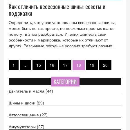
Как отличить всесезонные шины: советы и
подсказки
Определить, что у вас установлены всесезонные шины,
может быть не так просто, но несколько простых шагов
помогут в этом разобраться. У таких шин есть свои
особенности и маркировка, которые их отличают от
других. Различные погодные условия требуют разных
шин, и понимание этого будет полезно для обеспечения
безопасности вождения. В статье есть информация о том,
как визуально отличить всесезонные шины и что искать на
1
…
15
16
17
18
19
20
боковинах.
КАТЕГОРИИ
Двигатель и масла
(44)
Шины и диски
(29)
Автоосвещение
(27)
Аккумуляторы
(27)