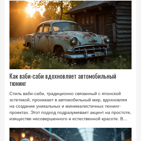
автомобилистов.
Как ваби-саби вдохновляет автомобильный
тюнинг
Стиль ваби-саби, традиционно связанный с японской
эстетикой, проникает в автомобильный мир, вдохновляя
на создание уникальных и минималистичных тюнинг-
проектах. Этот подход подразумевает акцент на простоте,
изяществе несовершенного и естественной красоте. В
автомобилях это может выражаться в текстурах
материалов, форме и даже в выцветших или потёртых
элементах дизайна. Подход ваби-саби позволяет