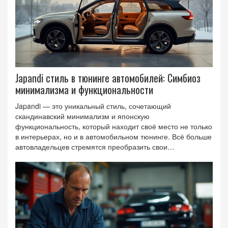
Japandi стиль в тюнинге автомобилей: Симбиоз
минимализма и функциональности
Japandi — это уникальный стиль, сочетающий
скандинавский минимализм и японскую
функциональность, который находит своё место не только
в интерьерах, но и в автомобильном тюнинге. Всё больше
автовладельцев стремятся преобразить свои
транспортные средства, придавая им изысканный и
лаконичный вид Japandi. В этой статье мы рассмотрим
ключевые особенности Japandi-стиля и его применение в
тюнинге автомобилей, уделяя внимание гармонии
простоты и новейших технологий.