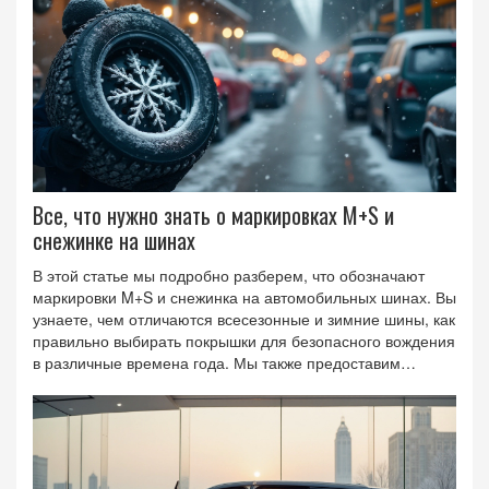
взглянуть на машины по-новому, подчеркивая
индивидуальность и внимание к деталям.
Все, что нужно знать о маркировках M+S и
снежинке на шинах
В этой статье мы подробно разберем, что обозначают
маркировки M+S и снежинка на автомобильных шинах. Вы
узнаете, чем отличаются всесезонные и зимние шины, как
правильно выбирать покрышки для безопасного вождения
в различные времена года. Мы также предоставим
некоторые полезные советы по уходу за шинами и
объясним, почему так важно соблюдать рекомендации
производителей. От правильного выбора шин зависит
ваша безопасность на дороге независимо от погоды.