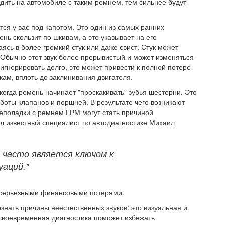
дить на автомобиле с таким ремнем, тем сильнее будут
тся у вас под капотом. Это один из самых ранних
ень скользит по шкивам, а это указывает на его
сь в более громкий стук или даже свист. Стук может
 Обычно этот звук более прерывистый и может изменяться
 игнорировать долго, это может привести к полной потере
ам, вплоть до заклинивания двигателя.
огда ремень начинает "проскакивать" зубья шестерни. Это
боты клапанов и поршней. В результате чего возникают
Неполадки с ремнем ГРМ могут стать причиной
л известный специалист по автодиагностике Михаил
 часто является ключом к
аций."
ь серьезными финансовыми потерями.
знать причины неестественных звуков: это визуальная и
 своевременная диагностика поможет избежать