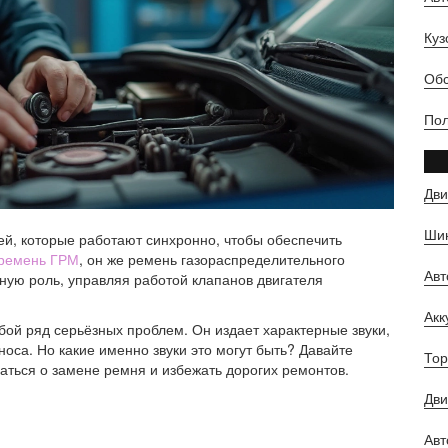
Куз
Обс
Пол
Дви
Шин
й, которые работают синхронно, чтобы обеспечить
ремень ГРМ
, он же ремень газораспределительного
Ав
ную роль, управляя работой клапанов двигателя
Ак
бой ряд серьёзных проблем. Он издает характерные звуки,
носа. Но какие именно звуки это могут быть? Давайте
Тор
маться о замене ремня и избежать дорогих ремонтов.
Дви
Авт