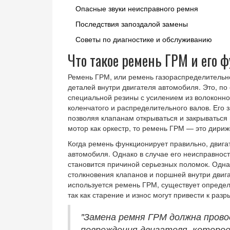
Опасные звуки неисправного ремня
Последствия запоздалой замены
Советы по диагностике и обслуживанию
Что такое ремень ГРМ и его 
Ремень ГРМ, или ремень газораспределительно
деталей внутри двигателя автомобиля. Это, по 
специальной резины с усилением из волоконно
коленчатого и распределительного валов. Его
позволяя клапанам открываться и закрываться 
мотор как оркестр, то ремень ГРМ — это дириж
Когда ремень функционирует правильно, двиг
автомобиля. Однако в случае его неисправнос
становится причиной серьезных поломок. Одн
столкновения клапанов и поршней внутри двига
используется ремень ГРМ, существует определ
так как старение и износ могут привести к разр
"Замена ремня ГРМ должна пров
повреждения двигателя, которое