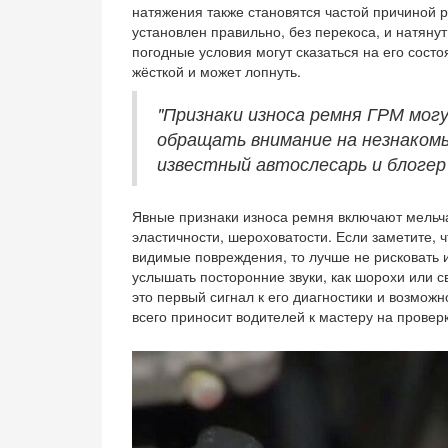
натяжения также становятся частой причиной р
установлен правильно, без перекоса, и натянут
погодные условия могут сказаться на его сост
жёсткой и может лопнуть.
"Признаки износа ремня ГРМ мог
обращать внимание на незнаком
известный автослесарь и блогер
Явные признаки износа ремня включают мельч
эластичности, шероховатости. Если заметите, 
видимые повреждения, то лучше не рисковать и
услышать посторонние звуки, как шорохи или с
это первый сигнал к его диагностики и возмож
всего приносит водителей к мастеру на проверк