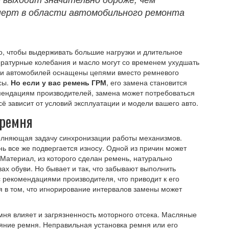
сперт в области автомобильного ремонта
, чтобы выдерживать большие нагрузки и длительное
ературные колебания и масло могут со временем ухудшать
ли автомобилей оснащены цепями вместо ремневого
сы.
Но если у вас ремень ГРМ
, его замена становится
мендациям производителей, замена может потребоваться
сё зависит от условий эксплуатации и модели вашего авто.
 ремня
олняющая задачу синхронизации работы механизмов.
ь все же подвергается износу. Одной из причин может
Материал, из которого сделан ремень, натурально
ах обуви. Но бывает и так, что забывают выполнить
с рекомендациями производителя, что приводит к его
 в том, что игнорирование интервалов замены может
мня влияет и загрязненность моторного отсека. Масляные
ояние ремня. Неправильная установка ремня или его