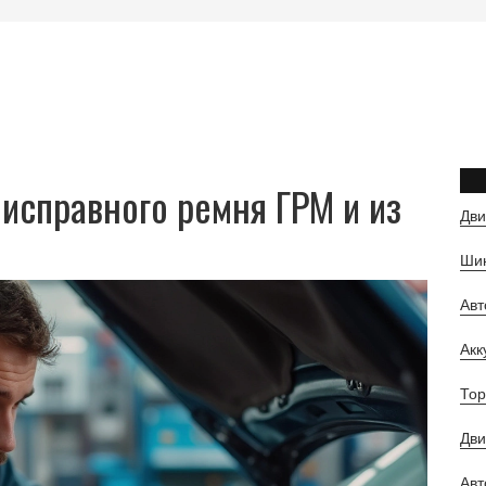
еисправного ремня ГРМ и из
Дви
Шин
Ав
Ак
Тор
Дви
Авт