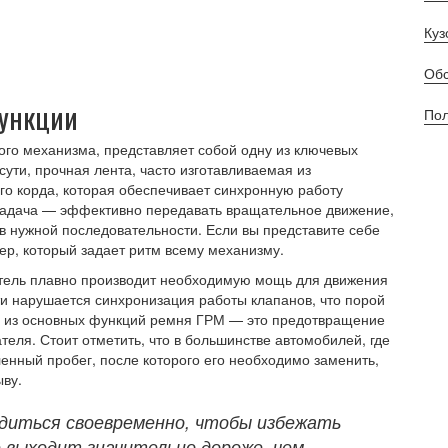
Куз
Обс
функции
Пол
го механизма, представляет собой одну из ключевых
сути, прочная лента, часто изготавливаемая из
го корда, которая обеспечивает синхронную работу
 задача — эффективно передавать вращательное движение,
в нужной последовательности. Если вы представите себе
ер, который задает ритм всему механизму.
атель плавно производит необходимую мощь для движения
ти нарушается синхронизация работы клапанов, что порой
а из основных функций ремня ГРМ — это предотвращение
теля. Стоит отметить, что в большинстве автомобилей, где
енный пробег, после которого его необходимо заменить,
ыву.
одиться своевременно, чтобы избежать
 выходит значительно дороже, чем