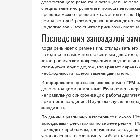
дорогостоящего ремонта и потенциально опасн
специальные инструменты и помощь автомехани
проверки можно провести и самостоятельно. Пр
ремня, который рекомендован производителем
на долгие годы, что снижает риск возникновен
Последствия запоздалой за
Когда речь идет о ремне
ГРМ
, откладывать его
находится в самом центре системы двигателя, 
катастрофическим повреждениям внутри двигат
столкнуться друг с другом, что чревато серье
необходимости полной замены двигателя.
Игнорирование признаков износа ремня
ГРМ
ил
дорогостоящими ремонтами. Если ремень перес
неправильную синхронизацию работы двигател
приятность вождения. В худшем случае, в опр
заводиться.
По данным различных автосервисов, около 10%
запоздалыми действиями по замене ремня ГРМ
приводит к проблемам, требующим гораздо бо
установленные сроки помогут избежать этих го