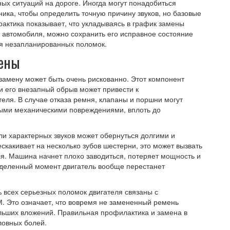
ых ситуаций на дороге. Иногда могут понадобиться
ка, чтобы определить точную причину звуков, но базовые
актика показывает, что укладываясь в график замены
 автомобиля, можно сохранить его исправное состояние
ия незапланированных поломок.
мены
 замену может быть очень рискованно. Этот компонент
и его внезапный обрыв может привести к
еля. В случае отказа ремня, клапаны и поршни могут
зными механическими повреждениями, вплоть до
и характерных звуков может обернуться долгими и
какивает на несколько зубов шестерни, это может вызвать
я. Машина начнет плохо заводиться, потеряет мощность и
еделенный момент двигатель вообще перестанет
 всех серьезных поломок двигателя связаны с
. Это означает, что вовремя не замененный ремень
льших вложений. Правильная профилактика и замена в
ловных болей.