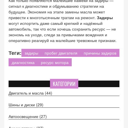
Как только появляются малейшие намеки на задиры —
сигнал к диагностике и обдумыванию стратегии на
будущее. Экономия на этапе замены масла может
привести к многотысячным тратам на ремонт.
Задиры
могут испортить даже самый крепкий и надёжный
автомобиль, так что если хочешь сохранить ресурс — не
экономь на уходе, следи за привычками вождения и
оперативно реагируй на малейшие тревожные признаки.
Теги:
задиры
пробег двигателя
причины задиров
диагностика
ресурс мотора
КАТЕГОРИИ
Двигатель и масла
(44)
Шины и диски
(29)
Автоосвещение
(27)
Аккумуляторы
(27)