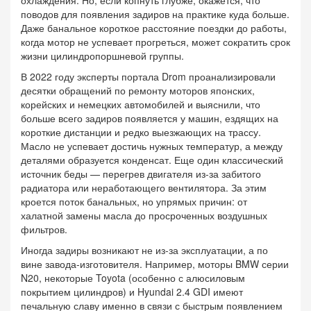
охлаждения. Но, если копнуть глубже, окажется, что
поводов для появления задиров на практике куда больше.
Даже банальное короткое расстояние поездки до работы,
когда мотор не успевает прогреться, может сократить срок
жизни цилиндропоршневой группы.
В 2022 году эксперты портала Drom проанализировали
десятки обращений по ремонту моторов японских,
корейских и немецких автомобилей и выяснили, что
больше всего задиров появляется у машин, ездящих на
короткие дистанции и редко выезжающих на трассу.
Масло не успевает достичь нужных температур, а между
деталями образуется конденсат. Еще один классический
источник беды — перегрев двигателя из-за забитого
радиатора или неработающего вентилятора. За этим
кроется поток банальных, но упрямых причин: от
халатной замены масла до просроченных воздушных
фильтров.
Иногда задиры возникают не из-за эксплуатации, а по
вине завода-изготовителя. Например, моторы BMW серии
N20, некоторые Toyota (особенно с алюсиловым
покрытием цилиндров) и Hyundai 2.4 GDI имеют
печальную славу именно в связи с быстрым появлением