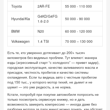
Toyota
2AR-FE
55 000 - 110 000
G4KD/G4FG
Hyundai/Kia
50 000 - 90 000
1.6-2.0
BMW
N20
60 000 - 120 000
Volkswagen
1.4 TSI
70 000 – 130 000
Есть те, кто уверенно дотягивает до 200+ тысяч
километров без видимых проблем. Тут влияют: манера
езды (агрессивный старт “с холодного” — привет задир),
городская эксплуатация, качество заливаемого масла и
присадок, честность пробегов и качество системы
охлаждения. Если ты видишь авто с честным пробегом
под 150 тыс., у которого мотор тихий, не дымит и не
шумит — это уже редкость, а не норма.
Кстати, попробуй при покупке автомобиля попросить не
только посмотреть сервисную книжку, но и дать
возможность замерить компрессию — иногда даже без
разборки мотора за пару минут можно понять, как обстоят