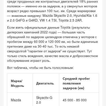
среди проданных им контрактных двигателей 18% ранних
поломок — именно из-за задиров, а у свернутых моторов
возраст редко превышал 100 тыс. км. Среди маркировки
— знакомые каждому: Mazda Skyactiv 2.0, Hyundai/Kia 1.6
и 2.0 G4FG и G4KD, VW 1.4 TSI, Toyota 2.5 2AR.
Если взять официальные данные Toyota (результаты
дилерских кампаний 2022 года) — большая часть
обращений по задиром цилиндров отмечена у моторов с
пробегом между 60 000 и 120 000 км, но были единичные
претензии даже на 30-40 тыс. То есть никакой
сверхдолгой "гарантии от задиров" не существует. Тут
только стиль вождения, качество масла и добросовестное
обслуживание играют роль.
Вот табличка, чтобы не быть голословным:
Средний пробег
Марка/
Двигатель
появления
Модель
задиров (км)
Skyactiv-G
Mazda
45 000 - 85 000
2.0