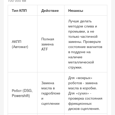
100 000 км
Тип КПП
Действие
Нюансы
Лучше делать
методом слива и
промывки, а не
только частичной
Полная
АКПП
замены. Проверьте
замена
(Автомат)
состояние магнитов
ATF
в поддоне на
наличие
металлической
стружки.
Для «мокрых»
Замена
роботов - замена
масла в
масла в коробке.
Робот (DSG,
гидроблоке
Для «сухих» -
Powershift)
и
проверка состояния
сцеплении
фрикционных
дисков сцепления.