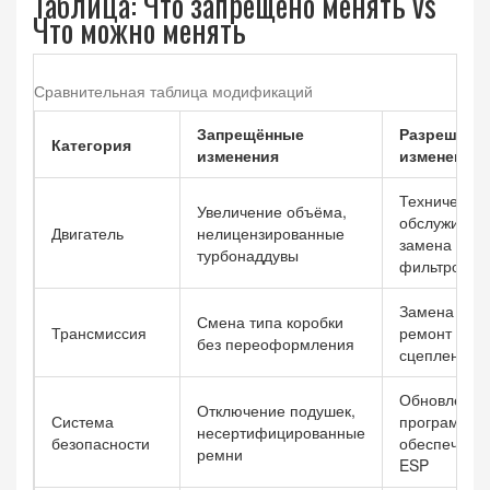
Таблица: Что запрещено менять vs
Что можно менять
Сравнительная таблица модификаций
Запрещённые
Разрешённ
Категория
изменения
изменения
Техническое
Увеличение объёма,
обслуживани
Двигатель
нелицензированные
замена
турбонаддувы
фильтров
Замена мас
Смена типа коробки
Трансмиссия
ремонт
без переоформления
сцепления
Обновление
Отключение подушек,
Система
программно
несертифицированные
безопасности
обеспечени
ремни
ESP