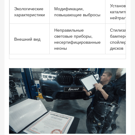
Установка
Экологические
Модификации,
каталитичес
характеристики
повышающие выбросы
нейтрализат
Неправильные
Стилизация
световые приборы,
бамперов,
Внешний вид
несертифицированные
спойлеров,
неоны
дисков