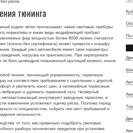
без риска.
ения тюнинга
Куз
Обс
жный кодекс чётко прописывает, какие световые приборы
шать нормативы и какие виды модификаций требуют
Пол
заменяемых фар мощностью более 8000 люмен считается
п (ксенон без сертификата) может привести к штрафу.
ения. Каждый узел автомобиля имеет свои параметры:
хлаждения, нагрузка на трансмиссию. При перепроекте
Дви
т ли блок цилиндров повышенный крутящий момент, иначе
Шин
 Любой тюнинг, меняющий управляемость, тормозную
рку на соответствие требованиям к сцеплению с дорогой.
Ав
мфорт и увеличить износ шин, а нелинейные тормозные
ь вибрацию и удлинить тормозной путь. Четвёртый
Ак
о автокастомизаций аннулируют заводскую гарантию, а
сли изменения усложняют оценку риска. Поэтому перед
Тор
ться со специалистом, собрать чек‑лист требований и
рждения легальности.
Дви
одства: от того, как правильно подобрать световые
робного разбора технических пределов при установке
Авт