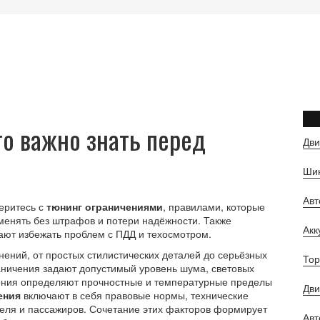
то важно знать перед
Дви
Шин
Ав
беритесь с
тюнинг ограничениями
,
правилами, которые
менять без штрафов и потери надёжности
. Также
Ак
гают избежать проблем с ПДД и техосмотром.
нений, от простых стилистических деталей до серьёзных
Тор
аничения
задают допустимый уровень шума, световых
ения
определяют прочностные и температурные пределы
Дви
ения
включают в себя правовые нормы, технические
еля и пассажиров. Сочетание этих факторов формирует
Авт