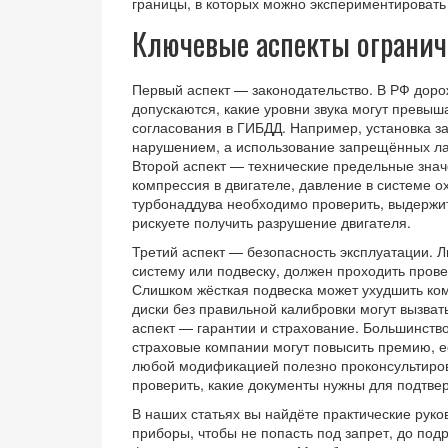
границы, в которых можно экспериментировать 
Ключевые аспекты огранич
Первый аспект — законодательство. В РФ доро
допускаются, какие уровни звука могут превы
согласования в ГИБДД. Например, установка 
нарушением, а использование запрещённых лам
Второй аспект — технические предельные знач
компрессия в двигателе, давление в системе о
турбонаддува необходимо проверить, выдержи
рискуете получить разрушение двигателя.
Третий аспект — безопасность эксплуатации.
систему или подвеску, должен проходить прове
Слишком жёсткая подвеска может ухудшить ко
диски без правильной калибровки могут вызват
аспект — гарантии и страхование. Большинств
страховые компании могут повысить премию, е
любой модификацией полезно проконсультирова
проверить, какие документы нужны для подтве
В наших статьях вы найдёте практические руков
приборы, чтобы не попасть под запрет, до под