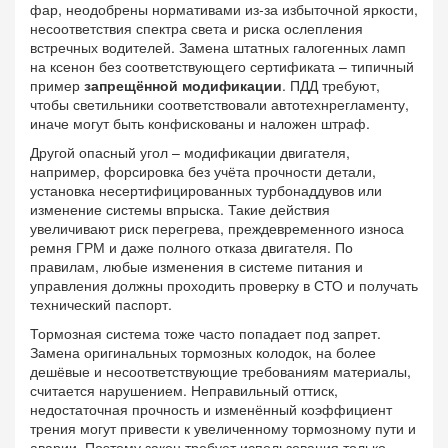
фар
,
неодобрены нормативами из‑за избыточной яркости,
несоответствия спектра света и риска ослепления
встречных водителей
. Замена штатных галогенных ламп
на ксенон без соответствующего сертификата – типичный
пример
запрещённой модификации
. ПДД требуют,
чтобы светильники соответствовали автотехнрегламенту,
иначе могут быть конфискованы и наложен штраф.
Другой опасный угол –
модификации двигателя
,
например, форсировка без учёта прочности детали,
установка несертифицированных турбонаддувов или
изменение системы впрыска
. Такие действия
увеличивают риск перегрева, преждевременного износа
ремня ГРМ и даже полного отказа двигателя. По
правилам, любые изменения в системе питания и
управления должны проходить проверку в СТО и получать
технический паспорт.
Тормозная система тоже часто попадает под запрет.
Замена оригинальных
тормозных колодок
,
на более
дешёвые и несоответствующие требованиям материалы,
считается нарушением
. Неправильный оттиск,
недостаточная прочность и изменённый коэффициент
трения могут привести к увеличенному тормозному пути и
аварии. Поэтому закон требует использования только