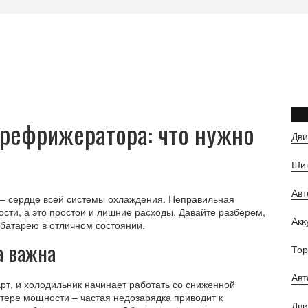
 рефрижератора: что нужно
Дви
Шин
Ав
я – сердце всей системы охлаждения. Неправильная
сти, а это простои и лишние расходы. Давайте разберём,
Ак
 батарею в отличном состоянии.
а важна
Тор
Авт
рт, и холодильник начинает работать со сниженной
отере мощности – частая недозарядка приводит к
Дви