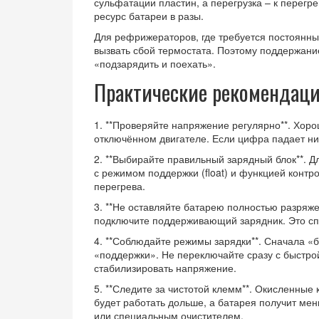
сульфатации пластин, а перегрузка – к перегр
ресурс батареи в разы.
Для рефрижераторов, где требуется постоянн
вызвать сбой термостата. Поэтому поддержание
«подзарядить и поехать».
Практические рекомендац
1. **Проверяйте напряжение регулярно**. Хорош
отключённом двигателе. Если цифра падает ниж
2. **Выбирайте правильный зарядный блок**. 
с режимом поддержки (float) и функцией контр
перегрева.
3. **Не оставляйте батарею полностью разряжен
подключите поддерживающий зарядник. Это спа
4. **Соблюдайте режимы зарядки**. Сначала «б
«поддержки». Не переключайте сразу с быстро
стабилизировать напряжение.
5. **Следите за чистотой клемм**. Окисленные
будет работать дольше, а батарея получит ме
или специальным очистителем.