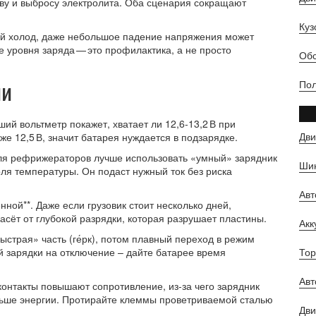
еву и выбросу электролита. Оба сценария сокращают
Куз
ый холод, даже небольшое падение напряжения может
 уровня заряда — это профилактика, а не просто
Обс
ии
Пол
ий вольтметр покажет, хватает ли 12,6‑13,2 В при
Дви
е 12,5 В, значит батарея нуждается в подзарядке.
Для рефрижераторов лучше использовать «умный» зарядник
Шин
оля температуры. Он подаст нужный ток без риска
Ав
ной**. Даже если грузовик стоит несколько дней,
сёт от глубокой разрядки, которая разрушает пластины.
Ак
ыстрая» часть (ге́рк), потом плавный переход в режим
й зарядки на отключение – дайте батарее время
Тор
Авт
 контакты повышают сопротивление, из‑за чего зарядник
ньше энергии. Протирайте клеммы проветриваемой сталью
Дви