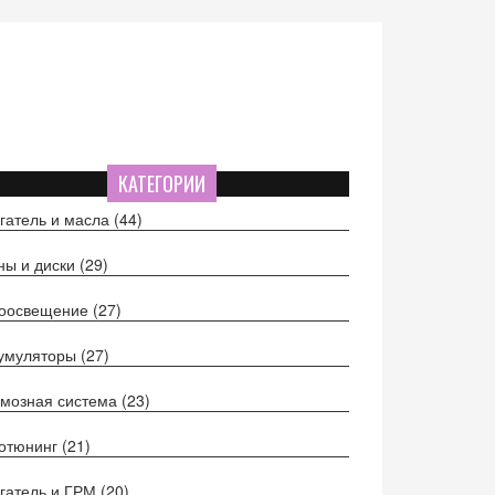
КАТЕГОРИИ
гатель и масла
(44)
ы и диски
(29)
тоосвещение
(27)
кумуляторы
(27)
мозная система
(23)
отюнинг
(21)
гатель и ГРМ
(20)