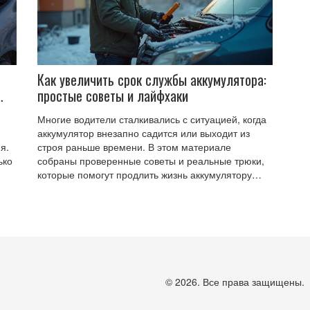
Как увеличить срок службы аккумулятора:
простые советы и лайфхаки
Многие водители сталкивались с ситуацией, когда
аккумулятор внезапно садится или выходит из
я.
строя раньше времени. В этом материале
ько
собраны проверенные советы и реальные трюки,
которые помогут продлить жизнь аккумулятору
автомобиля. Объясню, почему простые мелочи
имеют такое большое значение для батареи.
Разберём частые ошибки, из-за которых
аккумуляторы умирают быстрее обычного. После
прочтения вы уже точно не попадёте впросак из-за
севшей батареи.
© 2026. Все права защищены.