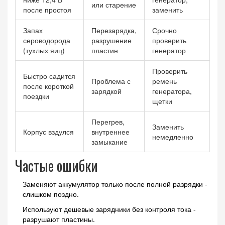
или старение
после простоя
заменить
Запах
Перезарядка,
Срочно
сероводорода
разрушение
проверить
(тухлых яиц)
пластин
генератор
Проверить
Быстро садится
Проблема с
ремень
после короткой
зарядкой
генератора,
поездки
щетки
Перегрев,
Заменить
Корпус вздулся
внутреннее
немедленно
замыкание
Частые ошибки
Заменяют аккумулятор только после полной разрядки -
слишком поздно.
Используют дешевые зарядники без контроля тока -
разрушают пластины.