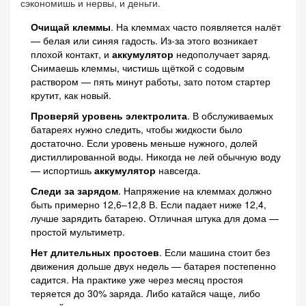
сэкономишь и нервы, и деньги.
Очищай клеммы
. На клеммах часто появляется налёт
— белая или синяя гадость. Из-за этого возникает
плохой контакт, и
аккумулятор
недополучает заряд.
Снимаешь клеммы, чистишь щёткой с содовым
раствором — пять минут работы, зато потом стартер
крутит, как новый.
Проверяй уровень электролита
. В обслуживаемых
батареях нужно следить, чтобы жидкости было
достаточно. Если уровень меньше нужного, долей
дистиллированной воды. Никогда не лей обычную воду
— испортишь
аккумулятор
навсегда.
Следи за зарядом
. Напряжение на клеммах должно
быть примерно 12,6–12,8 В. Если падает ниже 12,4,
лучше зарядить батарею. Отличная штука для дома —
простой мультиметр.
Нет длительных простоев
. Если машина стоит без
движения дольше двух недель — батарея постепенно
садится. На практике уже через месяц простоя
теряется до 30% заряда. Либо катайся чаще, либо