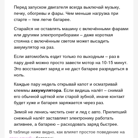
Перед запуском двигателя всегда выключай музыку,
печку, обогревы и фары. Чем меньше нагрузка при
старте – тем легче батарее.
Старайся не оставлять машину с включёнными фарами
или другими электроприборами – даже короткая
стоянка с включённым светом может высадить
аккумулятор на раз.
Если автомобиль ездит только по выходным – раз в
пару дней можно просто завести мотор на 10-15 минут.
Это восстановит заряд и не даст батарее разрядиться в
ноль.
Каждые пару недель открывай капот и осматривай
клеммы
аккумулятора
. Если видишь налёт – снимай
его обычной щёткой или старой зубной, иначе контакт
будет хуже и батарея заряжается через раз.
Зимой не ленись чистить снег и лед с авто. Прилипший
снежный налёт заставляет электронику работать
активнее, а батарею – расходовать заряд быстрее.
В таблице ниже видно, как влияет простое поведение на
срок службы
батареи: