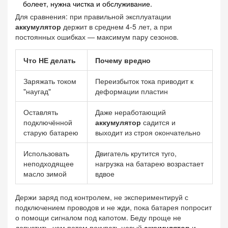
болеет, нужна чистка и обслуживание.
Для сравнения: при правильной эксплуатации
аккумулятор
держит в среднем 4-5 лет, а при
постоянных ошибках — максимум пару сезонов.
Что НЕ делать
Почему вредно
Заряжать током
Переизбыток тока приводит к
"наугад"
деформации пластин
Оставлять
Даже неработающий
подключённой
аккумулятор
садится и
старую батарею
выходит из строя окончательно
Использовать
Двигатель крутится туго,
неподходящее
нагрузка на батарею возрастает
масло зимой
вдвое
Держи заряд под контролем, не экспериментируй с
подключением проводов и не жди, пока батарея попросит
о помощи сигналом под капотом. Беду проще не
допустить, чем потом покупать новый
аккумулятор
и