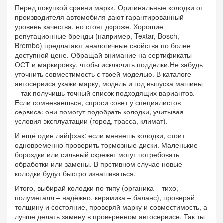
Перед покупкой сравни марки. Оригинальные колодки от
производителя автомобиля дают гарантированный
уровень качества, но стоят дороже. Хорошие
репутационные бренды (например, Textar, Bosch,
Brembo) предлагают аналогичные свойства по более
доступной цене. Обращай внимание на сертификаты
ОСТ и маркировку, чтобы исключить подделки.Не забудь
уточнить совместимость с твоей моделью. В каталоге
автосервиса укажи марку, модель и год выпуска машины
– так получишь точный список подходящих вариантов.
Если сомневаешься, спроси совет у специалистов
сервиса: они помогут подобрать колодки, учитывая
условия эксплуатации (город, трасса, климат).
И ещё один лайфхак: если меняешь колодки, стоит
одновременно проверить тормозные диски. Маленькие
бороздки или сильный скрежет могут потребовать
обработки или замены. В противном случае новые
колодки будут быстро изнашиваться.
Итого, выбирай колодки по типу (органика – тихо,
полуметалл – надёжно, керамика – баланс), проверяй
толщину и состояние, проверяй марку и совместимость, а
лучше делать замену в проверенном автосервисе. Так ты