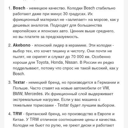
Bosch
- немецкое качество. Колодки Bosch стабильно
работают даже при минус 30 градусах. Их
фрикционный материал не «залипает» на морозе, как у
дешевых аналогов. Подходят для большинства
европейских и японских авто. Ценник выше среднего,
но вы платите за предсказуемость.
Akebono
- японский лидер в керамике. Эти колодки -
выбор тех, кто хочет тишину и чистоту. Они почти не
пылят, не скрипят и служат до 70 000 км. Особенно
хороши для Toyota, Honda, Nissan. В России их редко
подделывают, потому что спрос не такой высокий, как у
Bosch.
Textar
- немецкий бренд, но производится в Германии и
Польше. Часто ставят на новые автомобили от VW,
BMW, Mercedes. Их фрикционный слой выдерживает
экстремальные нагрузки. Если у вас машина с
тяжелыми тормозами - Textar будет лучшим выбором.
TRW
- британский бренд, но производство в Европе и
Китае. У TRW отличное соотношение цены и качества.
Колодки не бьют по рулю, не греют диски и работают