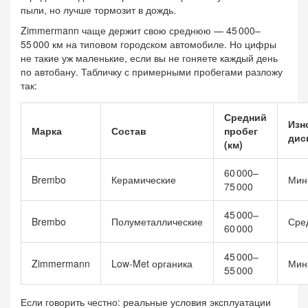
пыли, но лучше тормозит в дождь.
Zimmermann чаще держит свою среднюю — 45 000–
55 000 км на типовом городском автомобиле. Но цифры
не такие уж маленькие, если вы не гоняете каждый день
по автобану. Табличку с примерными пробегами разложу
так:
Средний
Изн
Марка
Состав
пробег
дис
(км)
60 000–
Brembo
Керамические
Мин
75 000
45 000–
Brembo
Полуметаллические
Сре
60 000
45 000–
Zimmermann
Low-Met органика
Мин
55 000
Если говорить честно: реальные условия эксплуатации