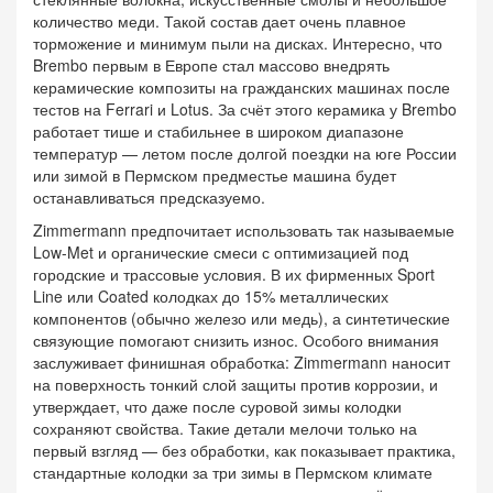
количество меди. Такой состав дает очень плавное
торможение и минимум пыли на дисках. Интересно, что
Brembo первым в Европе стал массово внедрять
керамические композиты на гражданских машинах после
тестов на Ferrari и Lotus. За счёт этого керамика у Brembo
работает тише и стабильнее в широком диапазоне
температур — летом после долгой поездки на юге России
или зимой в Пермском предместье машина будет
останавливаться предсказуемо.
Zimmermann предпочитает использовать так называемые
Low-Met и органические смеси с оптимизацией под
городские и трассовые условия. В их фирменных Sport
Line или Coated колодках до 15% металлических
компонентов (обычно железо или медь), а синтетические
связующие помогают снизить износ. Особого внимания
заслуживает финишная обработка: Zimmermann наносит
на поверхность тонкий слой защиты против коррозии, и
утверждает, что даже после суровой зимы колодки
сохраняют свойства. Такие детали мелочи только на
первый взгляд — без обработки, как показывает практика,
стандартные колодки за три зимы в Пермском климате