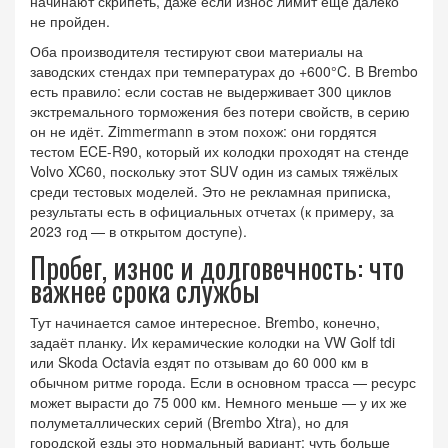
начинают скрипеть, даже если износ лимит ещё далеко
не пройден.
Оба производителя тестируют свои материалы на
заводских стендах при температурах до +600°C. В Brembo
есть правило: если состав не выдерживает 300 циклов
экстремального торможения без потери свойств, в серию
он не идёт. Zimmermann в этом похож: они гордятся
тестом ECE-R90, который их колодки проходят на стенде
Volvo XC60, поскольку этот SUV один из самых тяжёлых
среди тестовых моделей. Это не рекламная приписка,
результаты есть в официальных отчетах (к примеру, за
2023 год — в открытом доступе).
Пробег, износ и долговечность: что
важнее срока службы
Тут начинается самое интересное. Brembo, конечно,
задаёт планку. Их керамические колодки на VW Golf tdi
или Skoda Octavia ездят по отзывам до 60 000 км в
обычном ритме города. Если в основном трасса — ресурс
может вырасти до 75 000 км. Немного меньше — у их же
полуметаллических серий (Brembo Xtra), но для
городской езды это нормальный вариант: чуть больше