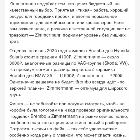
Zimmermann подойдёт тем, кто ценит бюджетный, но
качественный выбор. Приятная «тихая» работа, хороший
ресурс для городских пробок, и вполне нормальное
торможение для семейных авто или кроссоверов. Если
вам важнее цена, а разница в экстренной ситуации вас не
тревожит — Zimmermann поднимет уровень без лишних
трат.
О ценах: на июнь 2025 года комплект Brembo для Hyundai
Solaris стоит в среднем 4100₽, Zimmermann — около
3000₽, аналогичные разницы по VAG-группе (Skoda, VW).
На премиум-сегмент разница вырастает: керамика
Brembo для BMW X5 — 11500₽, Zimmermann — 7200₽.
Однозначно дешевле не будет: Brembo всегда идёт «по
верхней планке», Zimmermann — оптимум для широкого
круга.
Фишка — не забывайте при покупке смотреть, чтобы на
коробке была голограмма и код проверки оригинальности.
Подделок Brembo и Zimmermann на рынке сейчас полно,
особенно если «по акции» или «типа новый с разборки».
Потратить тысячи на фейк — так себе удовольствие,
особенно когда речь о главном, что может спасти жизнь.