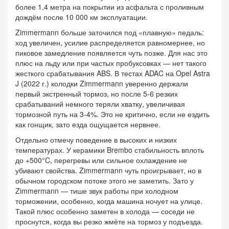
более 1,4 метра на покрытии из асфальта с проливным
дождём после 10 000 км эксплуатации.
Zimmermann больше заточился под «плавную» педаль:
ход увеличен, усилие распределяется равномернее, но
пиковое замедление появляется чуть позже. Для нас это
плюс на льду или при частых пробуксовках — нет такого
жесткого срабатывания ABS. В тестах ADAC на Opel Astra
J (2022 г.) колодки Zimmermann уверенно держали
первый экстренный тормоз, но после 5-6 резких
срабатываний немного теряли хватку, увеличивая
тормозной путь на 3-4%. Это не критично, если не ездить
как гонщик, зато езда ощущается нервнее.
Отдельно отмечу поведение в высоких и низких
температурах. У керамики Brembo стабильность вплоть
до +500°C, перегревы или сильное охлаждение не
убивают свойства. Zimmermann чуть проигрывает, но в
обычном городском потоке этого не заметить. Зато у
Zimmermann — тише звук работы при холодном
торможении, особенно, когда машина ночует на улице.
Такой плюс особенно заметен в холода — соседи не
проснутся, когда вы резко жмёте на тормоз у подъезда.