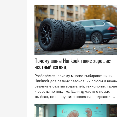
лакокрасочное покрытие, и как правильно
провести осмотр. Есть советы, как самостоятел
остановить развитие коррозии и защитить маш
от новых повреждений. Прочитав, вы узнаете, ч
делать, чтобы кузов сохранил внешний вид и
крепость на долгие годы.
Почему шины Hankook такие хорошие:
честный взгляд
Разберёмся, почему многие выбирают шины
Hankook для разных сезонов: их плюсы и нюан
реальные отзывы водителей, технологии, гара
и советы по покупке. Если думаете о новых
колёсах, не пропустите полезные подсказки.
Узнайте, как Hankook выигрывают в условиях
нашего климата. Приведём интересные факты 
износостойкости и экономии топлива. Всё прос