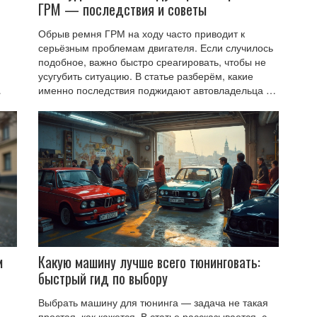
ГРМ — последствия и советы
Обрыв ремня ГРМ на ходу часто приводит к
серьёзным проблемам двигателя. Если случилось
подобное, важно быстро среагировать, чтобы не
усугубить ситуацию. В статье разберём, какие
именно последствия поджидают автовладельца и
как избежать больших трат на ремонт. Расскажем
о признаках износа ремня и дадим полезные
не,
советы по профилактике. Я расскажу, что нужно
делать здесь и сейчас, чтобы не встрять на дороге.
м
Какую машину лучше всего тюнинговать:
быстрый гид по выбору
Выбрать машину для тюнинга — задача не такая
простая, как кажется. В статье рассказывается, с