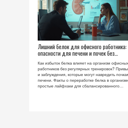
честно, без поэтики и лишних слов.
Лишний белок для офисного работника:
опасности для печени и почек без
физической активности
Как избыток белка влияет на организм офисны
работников без регулярных тренировок? Привы
и заблуждения, которые могут навредить почка
печени. Факты о переработке белка в организм
простые лайфхаки для сбалансированного
рациона. Риски и меры профилактики при
употреблении протеиновых коктейлей вне спор