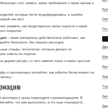
бозначает этот символ, какие требования к таким шинам и
Куз
моделей, которые легче модифицировать, и ошибки
зовый чек‑лист.
Обс
ает ржаветь, как предотвратить запах сырости и какие
Пол
ого покрытия.
одок
– какие материалы действительно работают, как
ирайте безопасно, без лишних расходов.
Дви
ьные отзывы, технологии, которые делают их
кие советы по покупке.
Шин
ни держат ресурс, от чего зависит износ и какие простые
Ав
фы о протеиновых коктейлях, как избыток белка влияет на
Ак
гаетесь.
ормацию
Тор
Авт
 заголовок и сразу переходите к рекомендациям. В
тмечайте, что уже выполнено, а что еще планируете.
Дви