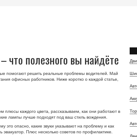
 – что полезного вы найдёте
Дви
рые помогают решить реальные проблемы водителей. Май
Шин
ания офисных работников. Ниже коротко о каждой статье,
Ав
Ак
Тор
м плюсы каждого цвета, рассказываем, как они работают в
какие лампы лучше подходят под ваш стиль вождения.
Авт
у это опасно, какие звуки указывают на проблему и как
ть эвакуатор. Плюс несколько советов по профилактике.
Дви