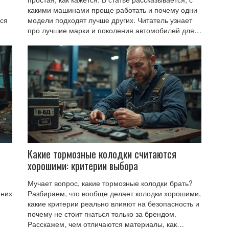
какими машинами проще работать и почему одни
ься
модели подходят лучше других. Читатель узнает
про лучшие марки и поколения автомобилей для
ния
тюнинга. В тексте также есть советы для новичков
и опытных владельцев. Материал поможет понять,
на что реально стоит обратить внимание перед
началом тюнинга.
ные
Какие тормозные колодки считаются
хорошими: критерии выбора
Мучает вопрос, какие тормозные колодки брать?
нних
Разбираем, что вообще делает колодки хорошими,
какие критерии реально влияют на безопасность и
почему не стоит гнаться только за брендом.
Расскажем, чем отличаются материалы, как