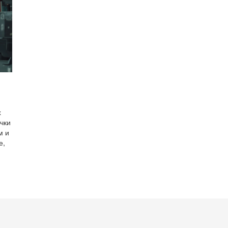
раньше. Помогаем понять, выгодны ли такие шины
именно для вашего стиля езды и климата.
х
чки
м и
е,
та.