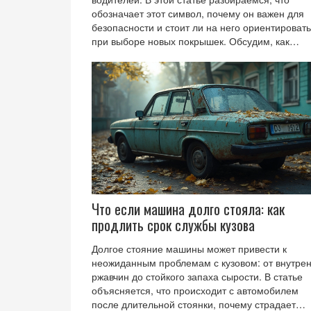
обозначает этот символ, почему он важен для
безопасности и стоит ли на него ориентироват
при выборе новых покрышек. Обсудим, как
расшифровывается маркировка, какие требова
предъявляются к таким шинам, и какие
дополнительные параметры можно узнать по
этому значку. Практические советы помогут
выбрать оптимальные шины под любые дорож
условия.
Что если машина долго стояла: как
продлить срок службы кузова
Долгое стояние машины может привести к
неожиданным проблемам с кузовом: от внутре
ржавчин до стойкого запаха сырости. В статье
объясняется, что происходит с автомобилем
после длительной стоянки, почему страдает