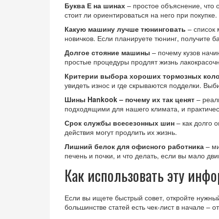
Буква Е на шинах
– простое объяснение, что о
стоит ли ориентироваться на него при покупке.
Какую машину лучше тюнинговать
– список 
новичков. Если планируете тюнинг, получите ба
Долгое стояние машины
– почему кузов начин
простые процедуры продлят жизнь лакокрасочн
Критерии выбора хороших тормозных кол
увидеть износ и где скрываются подделки. Выб
Шины Hankook – почему их так ценят
– реал
подходящими для нашего климата, и практичес
Срок службы всесезонных шин
– как долго о
действия могут продлить их жизнь.
Лишний белок для офисного работника
– ми
печень и почки, и что делать, если вы мало дви
Как использовать эту инф
Если вы ищете быстрый совет, откройте нужный
большинстве статей есть чек‑лист в начале – о