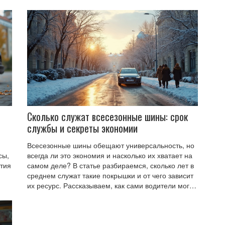
понять износ, и дадим простые советы по выбору.
ьно
Расскажем, где вас могут попытаться обмануть и
ину
почему дешевые колодки — это лотерея.
то
Примените знания на практике и не жертвуйте
безопасностью ради копеек.
Сколько служат всесезонные шины: срок
службы и секреты экономии
Всесезонные шины обещают универсальность, но
сы,
всегда ли это экономия и насколько их хватает на
нтия
самом деле? В статье разбираемся, сколько лет в
среднем служат такие покрышки и от чего зависит
их ресурс. Рассказываем, как сами водители могут
продлить жизнь своим шинам обычными
об
способами. Вспоминаем реальные примеры и
то и
случаи, когда всесезонка выходит из строя гораздо