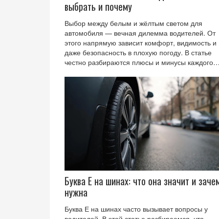
выбрать и почему
Выбор между белым и жёлтым светом для
автомобиля — вечная дилемма водителей. От
этого напрямую зависит комфорт, видимость и
даже безопасность в плохую погоду. В статье
честно разбираются плюсы и минусы каждого
варианта, с примерами из реальных поездок и
свежими фактами о современных лампах.
Узнайте, какой свет покажет себя лучше в тума
снегу или на сухой трассе. Получите простые
советы по подбору подходящих ламп.
Буква Е на шинах: что она значит и заче
нужна
Буква Е на шинах часто вызывает вопросы у
водителей. В этой статье разбираемся, что