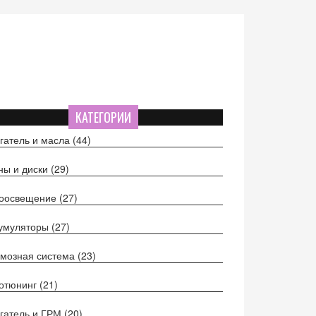
КАТЕГОРИИ
гатель и масла
(44)
ы и диски
(29)
тоосвещение
(27)
кумуляторы
(27)
мозная система
(23)
отюнинг
(21)
гатель и ГРМ
(20)