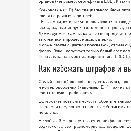
органов (например, сертификата ECE). К таким
Ксеноновые (HID) без специального блока пита
слепя встречных водителей.
LED‑лампы, которые устанавливаются в заводс
светодиодные модули часто меняют цвет луча
Диммируемые лампы, которые не предусмотрен
выкл‑каться в процессе эксплуатации.
Любые лампы с цветной подсветкой, отличающе
фарах. Закон допускает только белый свет для 
Если лампа не имеет маркировки типа E (ECE),
Как избежать штрафов и в
Самый простой способ – покупать лампы, про
и номер одобрения (например, E 4). Такие лам
соответствуют требованиям.
Если хотите повысить яркость, обратите вним
Часто они предлагают варианты с большими ла
легальны.
Не забывайте проверять состояние фар после 
водителей, а свет равномерно распределён. Ес