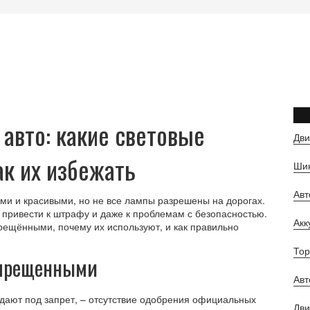
авто: какие световые
Дви
ак их избежать
Шин
Ав
ми и красивыми, но не все лампы разрешены на дорогах.
привести к штрафу и даже к проблемам с безопасностью.
Ак
рещёнными, почему их используют, и как правильно
Тор
апрещенными
Авт
дают под запрет, – отсутствие одобрения официальных
Дви