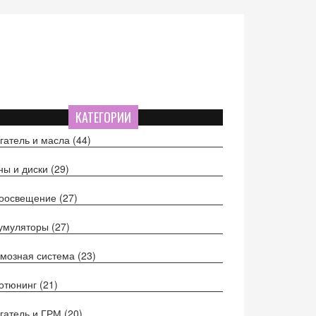
КАТЕГОРИИ
гатель и масла
(44)
ы и диски
(29)
тоосвещение
(27)
кумуляторы
(27)
мозная система
(23)
отюнинг
(21)
гатель и ГРМ
(20)