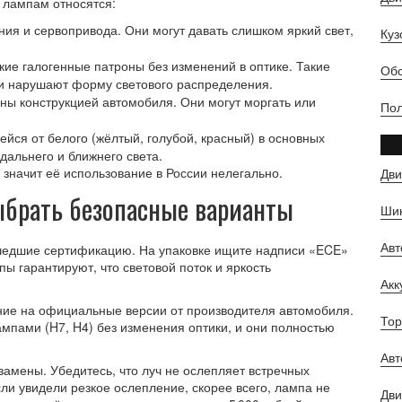
 лампам относятся:
ния и сервопривода. Они могут давать слишком яркий свет,
Куз
кие галогенные патроны без изменений в оптике. Такие
Обс
 и нарушают форму светового распределения.
ы конструкцией автомобиля. Они могут моргать или
Пол
йся от белого (жёлтый, голубой, красный) в основных
дальнего и ближнего света.
 значит её использование в России нелегально.
Дви
ыбрать безопасные варианты
Шин
Ав
шедшие сертификацию. На упаковке ищите надписи «ECE»
пы гарантируют, что световой поток и яркость
Ак
ание на официальные версии от производителя автомобиля.
Тор
мпами (H7, H4) без изменения оптики, и они полностью
Авт
замены. Убедитесь, что луч не ослепляет встречных
ли увидели резкое ослепление, скорее всего, лампа не
Дви