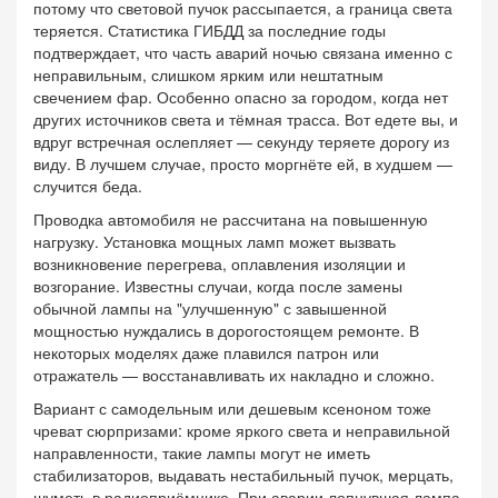
потому что световой пучок рассыпается, а граница света
теряется. Статистика ГИБДД за последние годы
подтверждает, что часть аварий ночью связана именно с
неправильным, слишком ярким или нештатным
свечением фар. Особенно опасно за городом, когда нет
других источников света и тёмная трасса. Вот едете вы, и
вдруг встречная ослепляет — секунду теряете дорогу из
виду. В лучшем случае, просто моргнёте ей, в худшем —
случится беда.
Проводка автомобиля не рассчитана на повышенную
нагрузку. Установка мощных ламп может вызвать
возникновение перегрева, оплавления изоляции и
возгорание. Известны случаи, когда после замены
обычной лампы на "улучшенную" с завышенной
мощностью нуждались в дорогостоящем ремонте. В
некоторых моделях даже плавился патрон или
отражатель — восстанавливать их накладно и сложно.
Вариант с самодельным или дешевым ксеноном тоже
чреват сюрпризами: кроме яркого света и неправильной
направленности, такие лампы могут не иметь
стабилизаторов, выдавать нестабильный пучок, мерцать,
шуметь в радиоприёмнике. При аварии лопнувшая лампа