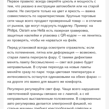
Первое правило: всегда сверяйте цоколь и мощность с
тем, что указано в инструкции автомобиля или на старой
лампе. Не смотрите только на цвет и яркость — важна
совместимость по характеристикам. Крупные торговые
сети чаще всего продают проверенный товар — в отличие
от рынков, где могут подсунуть подделку. Пример: на
Philips, Osram или Hella есть лазерная гравировка,
защитные наклейки и упаковка с QR-кодом — не ленитесь
их проверять, чтобы не нарваться на фейк.
Перед установкой всегда осмотрите отражатель: если
есть потемнение, пятна или деформация — возможно,
старая лампа перегрела фару. С такими дефектами
менять лампу бессмысленно — свет всё равно будет
неправильным. В случае перехода на новые лампы
меняйте сразу по паре: тогда цветовая температура и
интенсивность останутся одинаковыми на обеих фарах —
на дороге это важно для вашего же комфорта.
Регулярно регулируйте свет фар. Чаще всего нарушение
светотеневой границы связано не с лампой, а с её
неправильно выставленным положением. В современных
авто регулировка делается электронной фишкой, но
старые машины требуют крестообразной отвёртки и