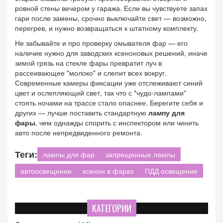
ровной стены вечером у гаража. Если вы чувствуете запах
гари после замены, срочно выключайте свет — возможно,
перегрев, и нужно возвращаться к штатному комплекту.
Не забывайте и про проверку омывателя фар — его
наличие нужно для заводских ксеноновых решений, иначе
зимой грязь на стекле фары превратит луч в
рассеивающее "молоко" и слепит всех вокруг.
Современные камеры фиксации уже отслеживают синий
цвет и ослепляющий свет, так что с "чудо-лампами"
стоять ночами на трассе стало опаснее. Берегите себя и
других — лучше поставить стандартную
лампу для
фары
, чем однажды спорить с инспектором или чинить
авто после непредвиденного ремонта.
Теги:
лампы для фар
запрещенные лампы
автоосвещение
ксенон в фарах
ПДД освещение
КАТЕГОРИИ