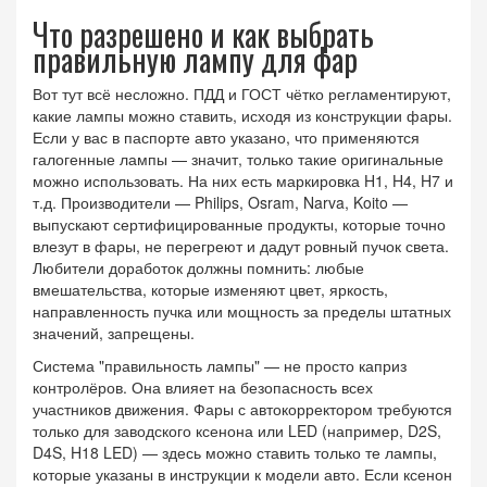
Что разрешено и как выбрать
правильную лампу для фар
Вот тут всё несложно. ПДД и ГОСТ чётко регламентируют,
какие лампы можно ставить, исходя из конструкции фары.
Если у вас в паспорте авто указано, что применяются
галогенные лампы — значит, только такие оригинальные
можно использовать. На них есть маркировка H1, H4, H7 и
т.д. Производители — Philips, Osram, Narva, Koito —
выпускают сертифицированные продукты, которые точно
влезут в фары, не перегреют и дадут ровный пучок света.
Любители доработок должны помнить: любые
вмешательства, которые изменяют цвет, яркость,
направленность пучка или мощность за пределы штатных
значений, запрещены.
Система "правильность лампы" — не просто каприз
контролёров. Она влияет на безопасность всех
участников движения. Фары с автокорректором требуются
только для заводского ксенона или LED (например, D2S,
D4S, H18 LED) — здесь можно ставить только те лампы,
которые указаны в инструкции к модели авто. Если ксенон