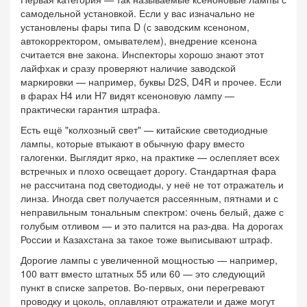
самодельной установкой. Если у вас изначально не
установлены фары типа D (с заводским ксеноном,
автокорректором, омывателем), внедрение ксенона
считается вне закона. Инспекторы хорошо знают этот
лайфхак и сразу проверяют наличие заводской
маркировки — например, буквы D2S, D4R и прочее. Если
в фарах H4 или H7 видят ксеноновую лампу —
практически гарантия штрафа.
Есть ещё "колхозный свет" — китайские светодиодные
лампы, которые втыкают в обычную фару вместо
галогенки. Выглядит ярко, на практике — ослепляет всех
встречных и плохо освещает дорогу. Стандартная фара
не рассчитана под светодиоды, у неё не тот отражатель и
линза. Иногда свет получается рассеянным, пятнами и с
неправильным тональным спектром: очень белый, даже с
голубым отливом — и это палится на раз-два. На дорогах
России и Казахстана за такое тоже выписывают штраф.
Дорогие лампы с увеличенной мощностью — например,
100 ватт вместо штатных 55 или 60 — это следующий
пункт в списке запретов. Во-первых, они перегревают
проводку и цоколь, оплавляют отражатели и даже могут