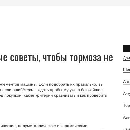
е советы, чтобы тормоза не
Дви
Шин
Ав
элементов машины. Если подобрать их правильно, вы
 а если ошибётесь – ждать проблему уже в ближайшее
Ак
д покупкой, какие критерии сравнивать и как проверить
Тор
Авт
нические, полуметаллические и керамические.
Дви