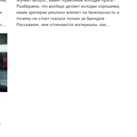
Разбираем, что вообще делает колодки хорошими,
м
какие критерии реально влияют на безопасность и
почему не стоит гнаться только за брендом.
ра
Расскажем, чем отличаются материалы, как
понять износ, и дадим простые советы по выбору.
дим
Расскажем, где вас могут попытаться обмануть и
 ещё
почему дешевые колодки — это лотерея.
Примените знания на практике и не жертвуйте
безопасностью ради копеек.
и
,