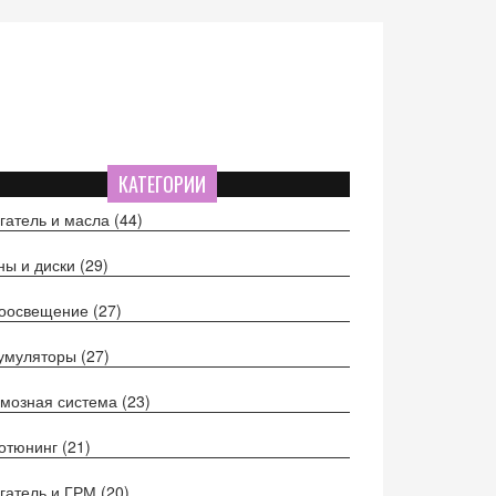
КАТЕГОРИИ
гатель и масла
(44)
ы и диски
(29)
тоосвещение
(27)
кумуляторы
(27)
мозная система
(23)
отюнинг
(21)
гатель и ГРМ
(20)