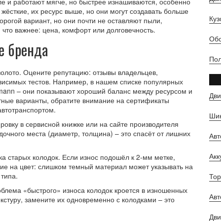
ле и работают мягче, но быстрее изнашиваются, особенно
жёсткие, их ресурс выше, но они могут создавать больше
Куз
рогой вариант, но они почти не оставляют пыли,
, что важнее: цена, комфорт или долговечность.
Обс
е бренда
Пол
 золото. Оцените репутацию: отзывы владельцев,
висимых тестов. Например, в нашем списке популярных
ann – они показывают хороший баланс между ресурсом и
Дви
тные варианты, обратите внимание на сертификаты
автотранспортом.
Шин
ровку в сервисной книжке или на сайте производителя
дочного места (диаметр, толщина) – это спасёт от лишних
Ав
Ак
а старых колодок. Если износ подошёл к 2‑мм метке,
ние на цвет: слишком темный материал может указывать на
 типа.
Тор
облема «быстрого» износа колодок кроется в изношенных
Авт
кстуру, замените их одновременно с колодками – это
Дви