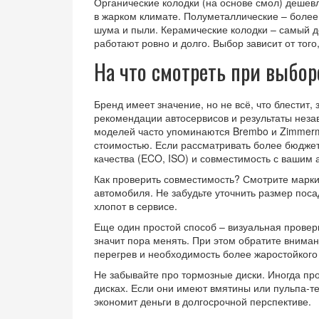
Органические колодки (на основе смол) дешев
в жарком климате. Полуметаллические – более 
шума и пыли. Керамические колодки – самый до
работают ровно и долго. Выбор зависит от того
На что смотреть при выбор
Бренд имеет значение, но не всё, что блестит,
рекомендации автосервисов и результаты неза
моделей часто упоминаются Brembo и Zimmerm
стоимостью. Если рассматривать более бюдже
качества (ECO, ISO) и совместимость с вашим 
Как проверить совместимость? Смотрите марки
автомобиля. Не забудьте уточнить размер поса
хлопот в сервисе.
Еще один простой способ – визуальная проверк
значит пора менять. При этом обратите внима
перегрев и необходимость более жаростойкого
Не забывайте про тормозные диски. Иногда пр
дисках. Если они имеют вмятины или пульпа‑те
экономит деньги в долгосрочной перспективе.