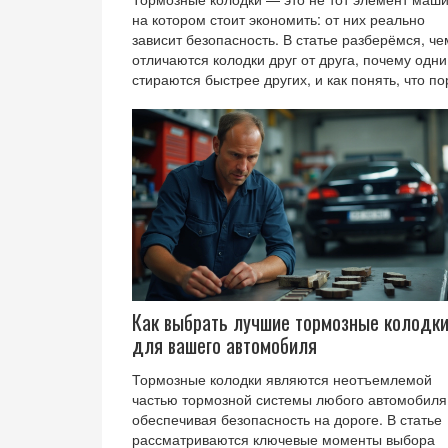
на котором стоит экономить: от них реально
зависит безопасность. В статье разберёмся, че
отличаются колодки друг от друга, почему одни
стираются быстрее других, и как понять, что по
менять свои старые. Покажем разницу между
оригинальными и дешевыми аналогами. Разда
пару советов, как не попасться на подделку. А
расскажем, на что ещё важно смотреть, кроме
цены и бренда.
Как выбрать лучшие тормозные колодк
для вашего автомобиля
Тормозные колодки являются неотъемлемой
частью тормозной системы любого автомобиля
обеспечивая безопасность на дороге. В статье
рассматриваются ключевые моменты выбора