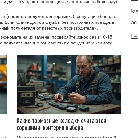
к и дисков у одного поставщика, часто такие наборы идут
Куз
тип (органика‑полуметалл‑керамика), репутацию бренда,
в. Если хотите долгой службы без постоянных поездок в
Обс
енный полуметалл от известных производителей.
Пол
экономьте на их замене, проверяйте износ раз в 10‑15
ые подходят именно вашему стилю вождения и климату.
Какие тормозные колодки считаются
хорошими: критерии выбора
ины,
Мучает вопрос, какие тормозные колодки брать?