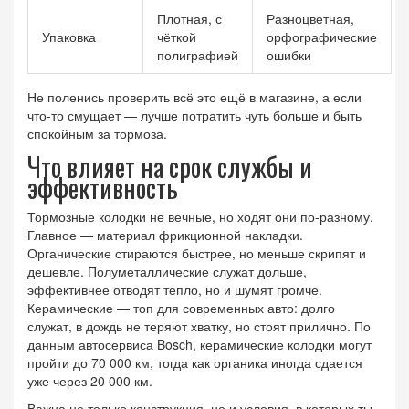
Плотная, с
Разноцветная,
Упаковка
чёткой
орфографические
полиграфией
ошибки
Не поленись проверить всё это ещё в магазине, а если
что-то смущает — лучше потратить чуть больше и быть
спокойным за тормоза.
Что влияет на срок службы и
эффективность
Тормозные колодки не вечные, но ходят они по-разному.
Главное — материал фрикционной накладки.
Органические стираются быстрее, но меньше скрипят и
дешевле. Полуметаллические служат дольше,
эффективнее отводят тепло, но и шумят громче.
Керамические — топ для современных авто: долго
служат, в дождь не теряют хватку, но стоят прилично. По
данным автосервиса Bosch, керамические колодки могут
пройти до 70 000 км, тогда как органика иногда сдается
уже через 20 000 км.
Важна не только конструкция, но и условия, в которых ты