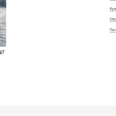
Куз
Обс
Пол
й?