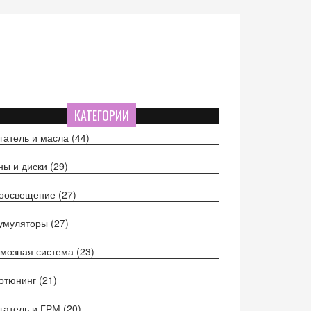
КАТЕГОРИИ
гатель и масла
(44)
ы и диски
(29)
тоосвещение
(27)
кумуляторы
(27)
мозная система
(23)
отюнинг
(21)
гатель и ГРМ
(20)