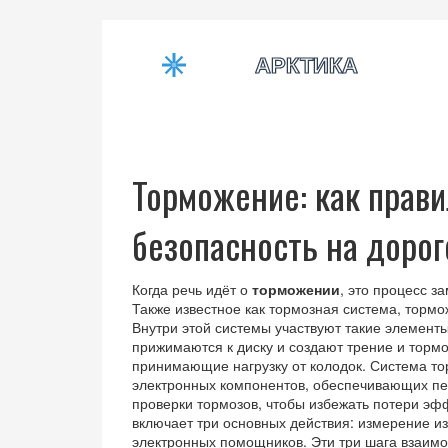
Торможение: как прав
безопасность на дорог
Когда речь идёт о
торможении
,
это процесс з
Также известное как
тормозная система
, торм
Внутри этой системы участвуют такие элементы
прижимаются к диску и создают трение
и
тормо
принимающие нагрузку от колодок
.
Система т
электронных компонентов, обеспечивающих пер
проверки тормозов
,
чтобы избежать потери эф
включает три основных действия: измерение из
электронных помощников. Эти три шага взаимос