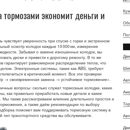
Куз
а тормозами экономит деньги и
Обс
Пол
ь чувствует уверенность при спуске с горки и экстренном
ьный осмотр колодок каждые 10 000 км, измерение
жидкости. Забывая о замене изношенных колодок, вы
Дви
вать диски и привести к дорогому ремонту. В то же
в гарантирует равномерное распределение тепла, что
Шин
 целом. Электронные системы, такие как ABS, требуют
 отключиться в критический момент. Все эти проверки
отр → своевременная замена → устойчивое торможение».
Ав
пичные вопросы: сколько служат тормозные колодки, какие
Ак
ы, как правильно приработать новые детали и какие
и. Мы также рассматриваем влияние длительного простоя и
Тор
торможения, а также даём рекомендации по выбору
одборка поможет вам поддерживать тормозную систему в
ой тип транспортного средства вы обслуживаете.
Авт
Дви