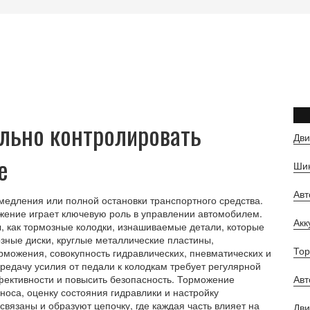
ильно контролировать
Дви
е
Шин
Ав
амедления или полной остановки транспортного средства
.
ожение играет ключевую роль в управлении автомобилем.
Ак
, как
тормозные колодки
,
изнашиваемые детали, которые
зные диски
,
круглые металлические пластины,
Тор
орможения
,
совокупность гидравлических, пневматических и
едачу усилия от педали к колодкам
требует регулярной
фективности и повысить безопасность
. Торможение
Авт
носа, оценку состояния гидравлики и настройку
вязаны и образуют цепочку, где каждая часть влияет на
Дви