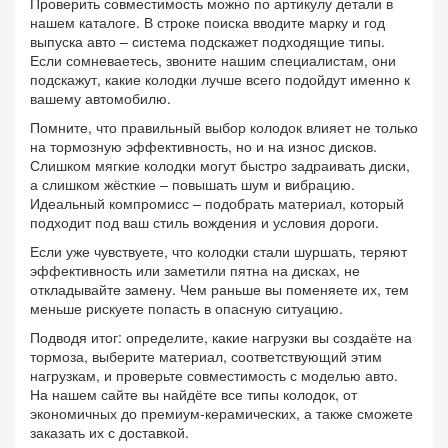
Проверить совместимость можно по артикулу детали в
нашем каталоге. В строке поиска вводите марку и год
выпуска авто – система подскажет подходящие типы.
Если сомневаетесь, звоните нашим специалистам, они
подскажут, какие колодки лучше всего подойдут именно к
вашему автомобилю.
Помните, что правильный выбор колодок влияет не только
на тормозную эффективность, но и на износ диск­ов.
Слишком мягкие колодки могут быстро задраивать диски,
а слишком жёсткие – повышать шум и вибрацию.
Идеальный компромисс – подобрать материал, который
подходит под ваш стиль вождения и условия дороги.
Если уже чувствуете, что колодки стали шуршать, теряют
эффективность или заметили пятна на дисках, не
откладывайте замену. Чем раньше вы поменяете их, тем
меньше рискуете попасть в опасную ситуацию.
Подводя итог: определите, какие нагрузки вы создаёте на
тормоза, выберите материал, соответствующий этим
нагрузкам, и проверьте совместимость с моделью авто.
На нашем сайте вы найдёте все типы колодок, от
экономичных до премиум‑керамических, а также сможете
заказать их с доставкой.