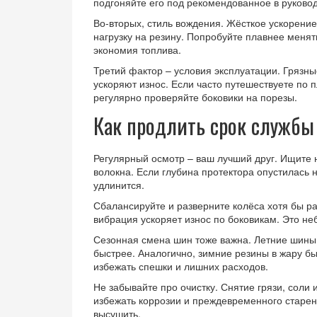
подгоняйте его под рекомендованное в руковод
Во‑вторых, стиль вождения. Жёсткое ускорение
нагрузку на резину. Попробуйте плавнее менят
экономия топлива.
Третий фактор – условия эксплуатации. Грязн
ускоряют износ. Если часто путешествуете по
регулярно проверяйте боковики на порезы.
Как продлить срок службы
Регулярный осмотр – ваш лучший друг. Ищите
волокна. Если глубина протектора опустилась 
удлинится.
Сбалансируйте и разверните колёса хотя бы ра
вибрация ускоряет износ по боковикам. Это не
Сезонная смена шин тоже важна. Летние шины 
быстрее. Аналогично, зимние резины в жару б
избежать спешки и лишних расходов.
Не забывайте про очистку. Снятие грязи, соли 
избежать коррозии и преждевременного старен
высушить.