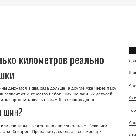
лько километров реально
Дви
шки
Шин
Ав
ны держатся в два раза дольше, а другие уже через пару
ин зависит от множества небольших, но важных деталей.
Ак
 и как продлить жизнь шинам без лишних денег.
ы шин?
Тор
Авт
 или слишком высокое давление заставляет боковики
ирается быстрее. Проверьте давление раз в месяц и
Дви