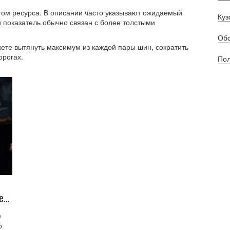
гом ресурса. В описании часто указывают ожидаемый
Куз
ий показатель обычно связан с более толстыми
Обс
те вытянуть максимум из каждой пары шин, сократить
орогах.
Пол
е
е
о