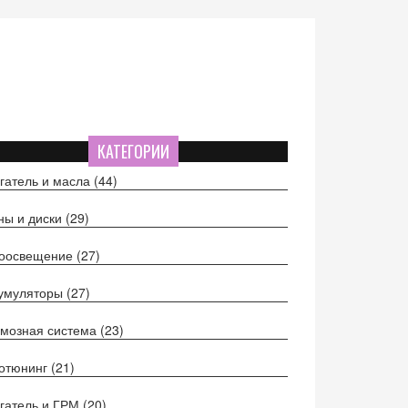
КАТЕГОРИИ
гатель и масла
(44)
ы и диски
(29)
тоосвещение
(27)
кумуляторы
(27)
мозная система
(23)
отюнинг
(21)
гатель и ГРМ
(20)