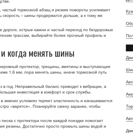
стве.
, частый тормозной абзац и резкие повороты усиливают
Куз
ь скорость – шины продержатся дольше, а к тому же
Обс
ые дороги, острые камни и частый переход по бездорожью
 плохим трассам, выбирайте более прочный профиль и
Пол
 и когда менять шины
Дви
 неровный протектор, трещины, вмятины и выступающие
Шин
ниже 1,6 мм, пора менять шины, иначе тормозной путь
Ав
з в год. Неправильный баланс приводит к вибрации, а
большая инвестиция в комфорт и срок службы.
Ак
в зимних условиях теряют эластичность и изнашиваются
ыстро «варятся». Планируйте смену заранее, чтобы
Тор
Авт
и песка с протектора после каждой поездки помогает
ия резины. Достаточно просто промыть шины водой и
Дви