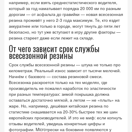
например, если взять среднестатистического водителя,
который за год наматывает порядка 20 000 км по разным
дорогам — от асфальта до гравийки — новая всесезонная
резина проживёт у него 2-3 года максимум. Те, кто ездит
аккуратнее или только в городе, могут тянуть до пяти лет
безопасно, но тут уже вступают в игру другие факторы —
резина стареет даже если лежит на складе.
От чего зависит срок службы
всесезонной резины
Срок службы всесезонной резины — штука не только про
километраж. Реальный износ зависит от тысячи мелочей.
Начнём с базового — состава резиновой смеси.
Всесезонка раскроется только на тех моделях, где
производитель не пожалел наработок по эластичности
при разных температурах: зимой покрышка должна
оставаться достаточно мягкой, а летом — не «плыть» на
жаре. Но, например, дешёвая китайская резина по
статистике снашивается на 20-30% быстрее тех же шин
европейских производителей. И это не миф: если копнуть
отзывы водителей, увидишь конкретные цифры и
фотографии. Microтрески на боковине появляются у