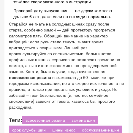
тяжёлое сверх указанного в инструкции.
Проверяй дату выпуска шин — не держи комплект
дольше 6 лет, даже если он выглядит нормально.
Старайся не гнать на холодных шинах сразу после
старта, особенно зимой — дай протектору прогреться
километров пять. Обращай внимание на характер
вибраций: если руль стало тянуть, значит время
приглядеться к покрышкам. Лишний раз
проконсультируйся со специалистами: большинство
профильных шинных сервисов не пожалеют времени на
осмотр, а ты в итоге сэкономишь на преждевременной
замене. Кстати, были случаи, когда качественная
всесезонная резина
выхаживала до 60 тысяч км при
городском использовании, но это скорее исключение, а не
правило, и только при идеальных условиях и уходе. Не
забывай – твоя безопасность (и, честно, семейное
спокойствие) зависит от такого, казалось бы, простого
расходника.
Теги:
всесезонная резина
замена шин
срок службы шин
шины износ
обслуживание шин