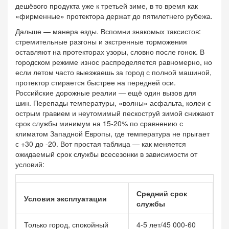
дешёвого продукта уже к третьей зиме, в то время как
«фирменные» протектора держат до пятилетнего рубежа.
Дальше — манера езды. Вспомни знакомых таксистов:
стремительные разгоны и экстренные торможения
оставляют на протекторах узоры, словно после гонок. В
городском режиме износ распределяется равномерно, но
если летом часто выезжаешь за город с полной машиной,
протектор стирается быстрее на передней оси.
Российские дорожные реалии — ещё один вызов для
шин. Перепады температуры, «волны» асфальта, колеи с
острым гравием и неутомимый пескоструй зимой снижают
срок службы минимум на 15-20% по сравнению с
климатом Западной Европы, где температура не прыгает
с +30 до -20. Вот простая таблица — как меняется
ожидаемый срок службы всесезонки в зависимости от
условий:
Средний срок
Условия эксплуатации
службы
Только город, спокойный
4-5 лет/45 000-60