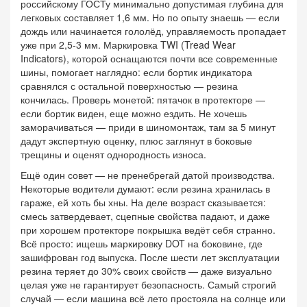
российскому ГОСТу минимально допустимая глубина для
легковых составляет 1,6 мм. Но по опыту знаешь — если
дождь или начинается гололёд, управляемость пропадает
уже при 2,5-3 мм. Маркировка TWI (Tread Wear
Indicators), которой оснащаются почти все современные
шины, помогает наглядно: если бортик индикатора
сравнялся с остальной поверхностью — резина
кончилась. Проверь монетой: пятачок в протекторе —
если бортик виден, еще можно ездить. Не хочешь
заморачиваться — приди в шиномонтаж, там за 5 минут
дадут экспертную оценку, плюс заглянут в боковые
трещины и оценят однородность износа.
Ещё один совет — не пренебрегай датой производства.
Некоторые водители думают: если резина хранилась в
гараже, ей хоть бы хны. На деле возраст сказывается:
смесь затвердевает, сцепные свойства падают, и даже
при хорошем протекторе покрышка ведёт себя странно.
Всё просто: ищешь маркировку DOT на боковине, где
зашифрован год выпуска. После шести лет эксплуатации
резина теряет до 30% своих свойств — даже визуально
целая уже не гарантирует безопасность. Самый строгий
случай — если машина всё лето простояла на солнце или