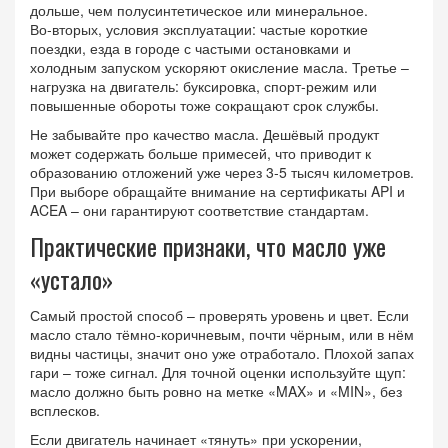
дольше, чем полусинтетическое или минеральное.
Во‑вторых, условия эксплуатации: частые короткие
поездки, езда в городе с частыми остановками и
холодным запуском ускоряют окисление масла. Третье –
нагрузка на двигатель: буксировка, спорт‑режим или
повышенные обороты тоже сокращают срок службы.
Не забывайте про качество масла. Дешёвый продукт
может содержать больше примесей, что приводит к
образованию отложений уже через 3‑5 тысяч километров.
При выборе обращайте внимание на сертификаты API и
ACEA – они гарантируют соответствие стандартам.
Практические признаки, что масло уже
«устало»
Самый простой способ – проверять уровень и цвет. Если
масло стало тёмно‑коричневым, почти чёрным, или в нём
видны частицы, значит оно уже отработало. Плохой запах
гари – тоже сигнал. Для точной оценки используйте щуп:
масло должно быть ровно на метке «MAX» и «MIN», без
всплесков.
Если двигатель начинает «тянуть» при ускорении,