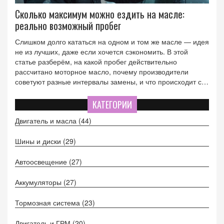
Сколько максимум можно ездить на масле:
реально возможный пробег
Слишком долго кататься на одном и том же масле — идея
не из лучших, даже если хочется сэкономить. В этой
статье разберём, на какой пробег действительно
рассчитано моторное масло, почему производители
советуют разные интервалы замены, и что происходит с
двигателем, если затянуть с заменой. Также собрал
практические советы для тех, кто часто забывает следить
КАТЕГОРИИ
за состоянием масла и расскажу, как реально продлить
Двигатель и масла
(44)
срок службы двигателя.
Шины и диски
(29)
Автоосвещение
(27)
Аккумуляторы
(27)
Тормозная система
(23)
Двигатель и ГРМ
(20)