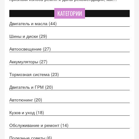
продлить его ресурс. Целью является обеспечение
надежной работы двигателя и предотвращение
КАТЕГОРИИ
дорогостоящих поломок.
Двигатель и масла
(44)
Шины и диски
(29)
Автоосвещение
(27)
Аккумуляторы
(27)
Тормозная система
(23)
Двигатель и ГРМ
(20)
Автотюнинг
(20)
Кузов и уход
(18)
Обслуживание и ремонт
(14)
Полезные советы
(6)