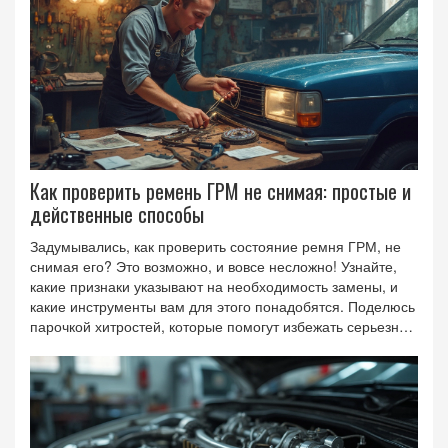
Как проверить ремень ГРМ не снимая: простые и
действенные способы
Задумывались, как проверить состояние ремня ГРМ, не
снимая его? Это возможно, и вовсе несложно! Узнайте,
какие признаки указывают на необходимость замены, и
какие инструменты вам для этого понадобятся. Поделюсь
парочкой хитростей, которые помогут избежать серьезных
проблем. Также расскажу, что может случиться, если
вовремя не заняться этим вопросом.