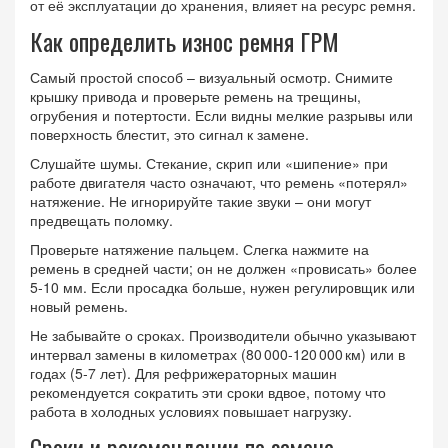
от её эксплуатации до хранения, влияет на ресурс ремня.
Как определить износ ремня ГРМ
Самый простой способ – визуальный осмотр. Снимите
крышку привода и проверьте ремень на трещины,
огрубения и потертости. Если видны мелкие разрывы или
поверхность блестит, это сигнал к замене.
Слушайте шумы. Стекание, скрип или «шипение» при
работе двигателя часто означают, что ремень «потерял»
натяжение. Не игнорируйте такие звуки – они могут
предвещать поломку.
Проверьте натяжение пальцем. Слегка нажмите на
ремень в средней части; он не должен «провисать» более
5‑10 мм. Если просадка больше, нужен регулировщик или
новый ремень.
Не забывайте о сроках. Производители обычно указывают
интервал замены в километрах (80 000‑120 000 км) или в
годах (5‑7 лет). Для рефрижераторных машин
рекомендуется сократить эти сроки вдвое, потому что
работа в холодных условиях повышает нагрузку.
Сроки и рекомендации по замене