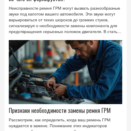
Неисправности ремня ГРМ могут вызвать разнообразные
звуки под капотом вашего автомобиля. Эти звуки могут
варьироваться от тихих шорохов до громких стуков,
сигнализируя о необходимости замены компонента для
предотвращения серьезных поломок двигателя. В статье
объяснено, какие именно звуки могут исходить от
неисправного ремня, их причины и последствия
игнорирования. Также даны советы по проверке и
диагностике состояния ремня ГРМ.
Признаки необходимости замены ремня ГРМ
Рассмотрим, как определить, когда ваш ремень ГРМ
нуждается в замене. Понимание этих индикаторов