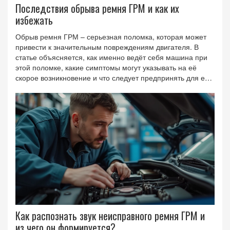
Последствия обрыва ремня ГРМ и как их
избежать
Обрыв ремня ГРМ – серьезная поломка, которая может
привести к значительным повреждениям двигателя. В
статье объясняется, как именно ведёт себя машина при
этой поломке, какие симптомы могут указывать на её
скорое возникновение и что следует предпринять для её
предотвращения. Мы также рассмотрим возможные
варианты восстановления после обрыва ремня и советы
по своевременной замене деталей. Важность
правильного ухода за ремнем ГРМ подчеркивается через
примеры и практические советы.
Как распознать звук неисправного ремня ГРМ и
из чего он формируется?