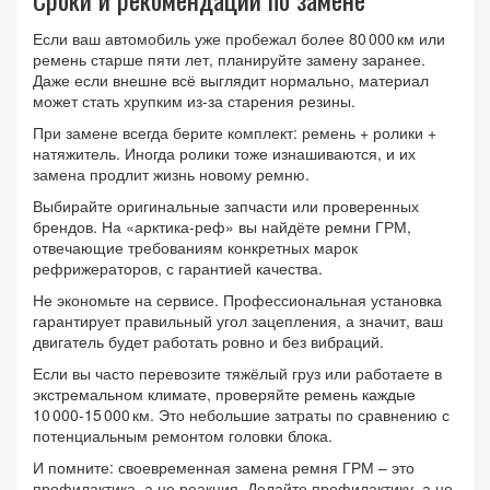
Если ваш автомобиль уже пробежал более 80 000 км или
ремень старше пяти лет, планируйте замену заранее.
Даже если внешне всё выглядит нормально, материал
может стать хрупким из‑за старения резины.
При замене всегда берите комплект: ремень + ролики +
натяжитель. Иногда ролики тоже изнашиваются, и их
замена продлит жизнь новому ремню.
Выбирайте оригинальные запчасти или проверенных
брендов. На «арктика‑реф» вы найдёте ремни ГРМ,
отвечающие требованиям конкретных марок
рефрижераторов, с гарантией качества.
Не экономьте на сервисе. Профессиональная установка
гарантирует правильный угол зацепления, а значит, ваш
двигатель будет работать ровно и без вибраций.
Если вы часто перевозите тяжёлый груз или работаете в
экстремальном климате, проверяйте ремень каждые
10 000‑15 000 км. Это небольшие затраты по сравнению с
потенциальным ремонтом головки блока.
И помните: своевременная замена ремня ГРМ – это
профилактика, а не реакция. Делайте профилактику, а не