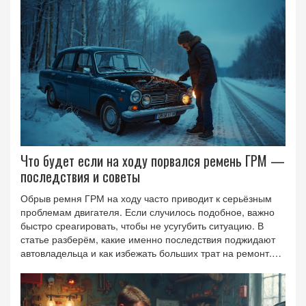
Что будет если на ходу порвался ремень ГРМ —
последствия и советы
Обрыв ремня ГРМ на ходу часто приводит к серьёзным
проблемам двигателя. Если случилось подобное, важно
быстро среагировать, чтобы не усугубить ситуацию. В
статье разберём, какие именно последствия поджидают
автовладельца и как избежать больших трат на ремонт.
Расскажем о признаках износа ремня и дадим полезные
советы по профилактике. Я расскажу, что нужно делать
здесь и сейчас, чтобы не встрять на дороге.