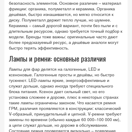
безопасность элементов. Основное различие – материал
фрикции: органика, полуметалл и керамика. Органика
дешёвая, быстро изнашивается, но мягко относится к
диску. Полуметалл держит тепло лучше, но шумнее.
Керамика – самый дорогой вариант, почти без пыли и с
длительным ресурсом, однако требуется точный подбор к
модели. Бренды тоже важны: оригинальные часто дают
более предсказуемый ресурс, а дешёвые аналоги могут
быстро терять эффективность.
Лампы и ремни: основные различия
Лампы для фар делятся на галогенные, LED и
ксеноновые. Галогенные просты и дешёвы, но быстро
тускнеют. LED‑лампы яркие, энергоэффективные и
служат дольше, однако иногда требуют специального
блока питания. Ксенон дает сильный свет, но его
установка сложнее и дороже, плюс в некоторых странах
такие лампы ограничены законом. Что касается ремня
ГРМ, различия проявляются в конструкции: классический
V‑образный, принудительный и цепной. V‑ремни требуют
замены по времени (обычно каждые 60 000–100 000 км),
а цепи служат дольше, но дороже в обслуживании.
Состояние ремня проверяется визуально – появление