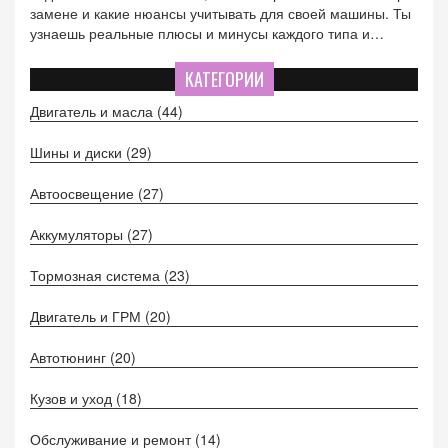
замене и какие нюансы учитывать для своей машины. Ты
узнаешь реальные плюсы и минусы каждого типа и
поймёшь, что подойдёт именно тебе и твоему авто.
Полезные советы и неожиданные лайфхаки для тех, кто
КАТЕГОРИИ
не хочет ошибиться с выбором лампы.
Двигатель и масла
(44)
Шины и диски
(29)
Автоосвещение
(27)
Аккумуляторы
(27)
Тормозная система
(23)
Двигатель и ГРМ
(20)
Автотюнинг
(20)
Кузов и уход
(18)
Обслуживание и ремонт
(14)