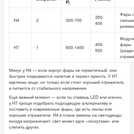
₽)
Фары 
350-
H4
2
300-700
смеша
400
режим
Модул
400-
фары
H7
1
600-1400
500
(разде
отража
Минус у H4 — если корпус фары не герметичный, они
быстрее покрываются налётом и теряют яркость. У H7
картинка чище, но только если стоит хороший отражатель
и питается от стабильного напряжения.
Ещё важный момент — если ты ставишь LED или ксенон,
у H7 проще подобрать подходящую альтернативу и
поставить в современные фары, где есть линзы или
хорошие отражатели. H4 в плане замены на светодиоды
иногда капризничает: свет может идти «лоскутами» или
слепить других.