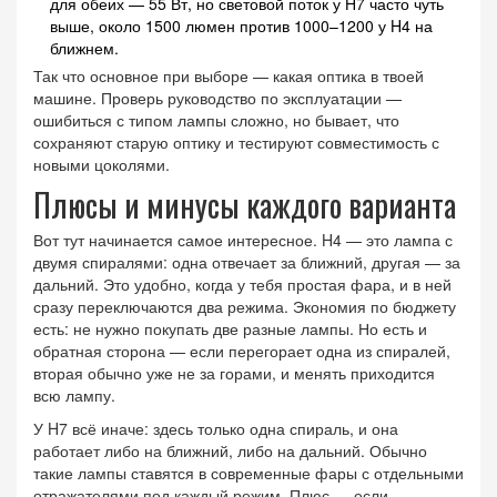
для обеих — 55 Вт, но световой поток у H7 часто чуть
выше, около 1500 люмен против 1000–1200 у H4 на
ближнем.
Так что основное при выборе — какая оптика в твоей
машине. Проверь руководство по эксплуатации —
ошибиться с типом лампы сложно, но бывает, что
сохраняют старую оптику и тестируют совместимость с
новыми цоколями.
Плюсы и минусы каждого варианта
Вот тут начинается самое интересное. H4 — это лампа с
двумя спиралями: одна отвечает за ближний, другая — за
дальний. Это удобно, когда у тебя простая фара, и в ней
сразу переключаются два режима. Экономия по бюджету
есть: не нужно покупать две разные лампы. Но есть и
обратная сторона — если перегорает одна из спиралей,
вторая обычно уже не за горами, и менять приходится
всю лампу.
У H7 всё иначе: здесь только одна спираль, и она
работает либо на ближний, либо на дальний. Обычно
такие лампы ставятся в современные фары с отдельными
отражателями под каждый режим. Плюс — если