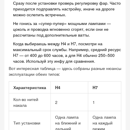
Сразу после установки проверь регулировку фар. Часто
приходится подправлять настройку, иначе на дороге
можно ослепить встречных.
Не гонись за «супер-пупер» мощными лампами —
цоколь и проводка мгновенно сгорят, если они не
рассчитаны под дополнительные ватты.
Когда выбираешь между H4 и H7, посмотри на
максимальный срок службы. Например, средний ресурс
H7 — от 400 до 600 часов, а для H4 обычно 250–500
часов. Используй эту инфу для сравнения.
Вот интересная таблица — здесь собраны разные нюансы
эксплуатации обеих типов:
Характеристика
H4
H7
Кол-во нитей
2
1
накала
Одна лампа
Одна лампа
Тип установки
на ближний и
на каждый
дальний
режим