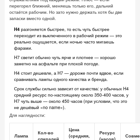
перегорел ближний, меняешь только его, дальний
остаётся рабочим. Но зато нужно держать хотя бы две
запаски вместо одной.
H4
разгоняется быстрее, то есть чуть быстрее
переходит из выключенного в рабочий режим — это
реально ощущается, если ночью часто мигаешь
фарами.
H7 светит обычно чуть ярче и плотнее — хорошо
заметно на асфальте при плохой погоде.
H4 стоит дешевле, а H7 — дороже почти вдвое, если
сравнивать лампы одного качества и бренда.
Срок службы сильно зависит от качества: у обычных H4
средний ресурс по-настоящему около 350-400 часов, у
H7 чуть выше — около 450 часов (при условии, что это
не дешёвый «no name»).
Для наглядности:
Цена
Кол-во
Ресурс
Лампа
(средняя,
Совме
спиралей
(часов)