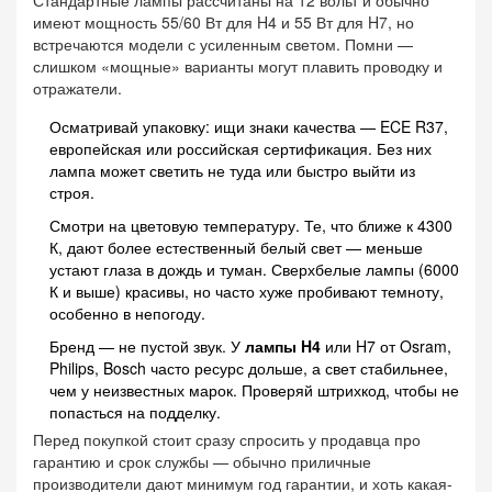
имеют мощность 55/60 Вт для H4 и 55 Вт для H7, но
встречаются модели с усиленным светом. Помни —
слишком «мощные» варианты могут плавить проводку и
отражатели.
Осматривай упаковку: ищи знаки качества — ECE R37,
европейская или российская сертификация. Без них
лампа может светить не туда или быстро выйти из
строя.
Смотри на цветовую температуру. Те, что ближе к 4300
К, дают более естественный белый свет — меньше
устают глаза в дождь и туман. Сверхбелые лампы (6000
К и выше) красивы, но часто хуже пробивают темноту,
особенно в непогоду.
Бренд — не пустой звук. У
лампы H4
или H7 от Osram,
Philips, Bosch часто ресурс дольше, а свет стабильнее,
чем у неизвестных марок. Проверяй штрихкод, чтобы не
попасться на подделку.
Перед покупкой стоит сразу спросить у продавца про
гарантию и срок службы — обычно приличные
производители дают минимум год гарантии, и хоть какая-