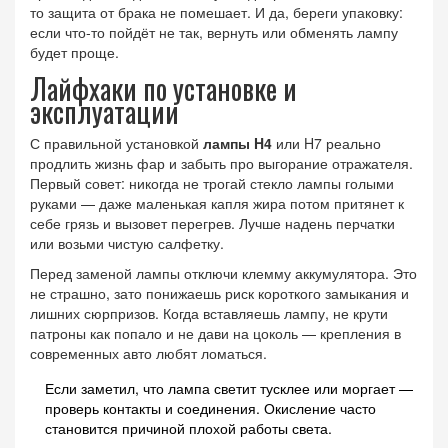
то защита от брака не помешает. И да, береги упаковку:
если что-то пойдёт не так, вернуть или обменять лампу
будет проще.
Лайфхаки по установке и
эксплуатации
С правильной установкой
лампы H4
или H7 реально
продлить жизнь фар и забыть про выгорание отражателя.
Первый совет: никогда не трогай стекло лампы голыми
руками — даже маленькая капля жира потом притянет к
себе грязь и вызовет перегрев. Лучше надень перчатки
или возьми чистую салфетку.
Перед заменой лампы отключи клемму аккумулятора. Это
не страшно, зато понижаешь риск короткого замыкания и
лишних сюрпризов. Когда вставляешь лампу, не крути
патроны как попало и не дави на цоколь — крепления в
современных авто любят ломаться.
Если заметил, что лампа светит тусклее или моргает —
проверь контакты и соединения. Окисление часто
становится причиной плохой работы света.