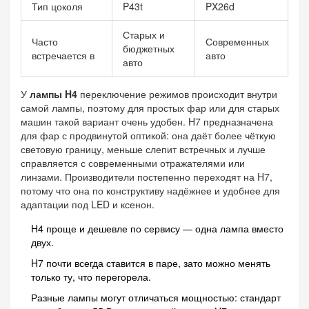
Тип цоколя
P43t
PX26d
Старых и
Часто
Современных
бюджетных
встречается в
авто
авто
У
лампы H4
переключение режимов происходит внутри
самой лампы, поэтому для простых фар или для старых
машин такой вариант очень удобен. H7 предназначена
для фар с продвинутой оптикой: она даёт более чёткую
световую границу, меньше слепит встречных и лучше
справляется с современными отражателями или
линзами. Производители постепенно переходят на H7,
потому что она по конструктиву надёжнее и удобнее для
адаптации под LED и ксенон.
H4 проще и дешевле по сервису — одна лампа вместо
двух.
H7 почти всегда ставится в паре, зато можно менять
только ту, что перегорела.
Разные лампы могут отличаться мощностью: стандарт