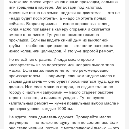
вытекание масла через изношенные прокладки, сальники
или трещины в картере
. Запах гари под капотом,
масляные пятна на земле, подтеки на двигателе — это не
«надо будет посмотреть», а «надо смотреть прямо
сейчас». Вторая причина —
износ поршневых колец
,
когда масло попадает в камеру сгорания и сжигается
вместе с топливом
. Тут уже не поможет замена
прокладки. Если вы видите синий дым из выхлопной
трубы — особенно при разгоне — это почти наверняка
износ колец или цилиндров. И это уже дорогой ремонт.
Но не всё так страшно. Иногда масло просто
«испаряется» из-за перегрева или неправильного типа
масла. Если вы заливаете не то, что рекомендовано
производителем — например, слишком жидкое масло в
старый двигатель — оно будет просачиваться туда, где не
должно. Или если машина старая, но ездите только по
городу с частыми запусками — масло стареет быстрее,
теряет вязкость, и начинает уходить. Тут не нужен
капитальный ремонт — нужен правильный выбор масла и
проверка уровня каждые 1000 км.
Не ждите, пока двигатель сдохнет. Проверяйте масло
регулярно — не только по щупу, но и по состоянию. Если
оно стало черным, густым, с металлической пылью — это