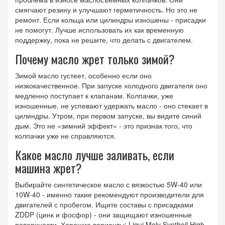
смягчают резину и улучшают герметичность. Но это не
ремонт. Если кольца или цилиндры изношены - присадки
не помогут. Лучше использовать их как временную
поддержку, пока не решите, что делать с двигателем.
Почему масло жрет только зимой?
Зимой масло густеет, особенно если оно
низкокачественное. При запуске холодного двигателя оно
медленно поступает к клапанам. Колпачки, уже
изношенные, не успевают удержать масло - оно стекает в
цилиндры. Утром, при первом запуске, вы видите синий
дым. Это не «зимний эффект» - это признак того, что
колпачки уже не справляются.
Какое масло лучше заливать, если
машина жрет?
Выбирайте синтетическое масло с вязкостью 5W-40 или
10W-40 - именно такие рекомендуют производители для
двигателей с пробегом. Ищите составы с присадками
ZDDP (цинк и фосфор) - они защищают изношенные
поверхности. Хорошие варианты: Liqui Moly Synthoil High-