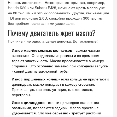
Но есть исключения. Некоторые моторы, как, например,
Honda K20 или Subaru EJ25, начинают жрать масло уже
на 80 тыс. км - и это их особенность. Другие, как немецкие
TDI или японские 2.0D, спокойно проходят 300 тыс. км
без проблем, если за ними ухаживали.
Почему двигатель жрет масло?
Причины - не одна, а целая цепочка. Вот основные:
Износ маслосъемных колпачков
- самые частые
виновники. Они сделаны из резины и со временем
теряют эластичность. Масло просачивается в камеру
сгорания. Это особенно заметно при холодном запуске
- синий дым из выхлопной трубы.
Износ поршневых колец
- если кольца не прилегают к
цилиндрам, масло попадает в камеру сгорания.
Причина - долгая эксплуатация, плохое масло,
перегревы.
Износ цилиндров
- стенки цилиндров становятся
овальными, появляются задиры. Масло просто не
удерживается. Это уже серьезно - требует расточки