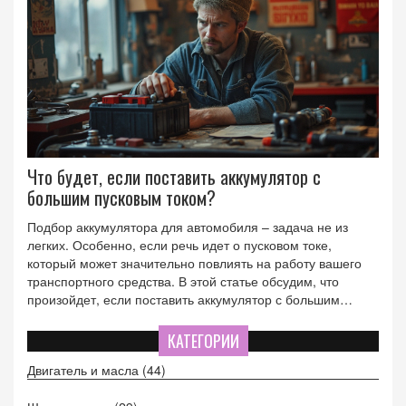
Что будет, если поставить аккумулятор с
большим пусковым током?
Подбор аккумулятора для автомобиля – задача не из
легких. Особенно, если речь идет о пусковом токе,
который может значительно повлиять на работу вашего
транспортного средства. В этой статье обсудим, что
произойдет, если поставить аккумулятор с большим
пусковым током. Вы узнаете о возможных преимуществах
и рисках, а также получите советы по выбору
КАТЕГОРИИ
подходящего аккумулятора.
Двигатель и масла
(44)