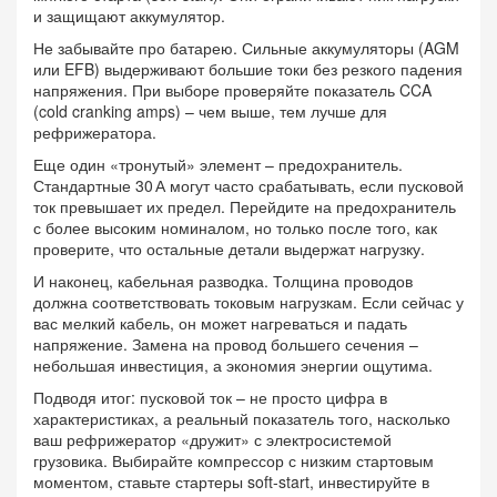
и защищают аккумулятор.
Не забывайте про батарею. Сильные аккумуляторы (AGM
или EFB) выдерживают большие токи без резкого падения
напряжения. При выборе проверяйте показатель CCA
(cold cranking amps) – чем выше, тем лучше для
рефрижератора.
Еще один «тронутый» элемент – предохранитель.
Стандартные 30 А могут часто срабатывать, если пусковой
ток превышает их предел. Перейдите на предохранитель
с более высоким номиналом, но только после того, как
проверите, что остальные детали выдержат нагрузку.
И наконец, кабельная разводка. Толщина проводов
должна соответствовать токовым нагрузкам. Если сейчас у
вас мелкий кабель, он может нагреваться и падать
напряжение. Замена на провод большего сечения –
небольшая инвестиция, а экономия энергии ощутима.
Подводя итог: пусковой ток – не просто цифра в
характеристиках, а реальный показатель того, насколько
ваш рефрижератор «дружит» с электросистемой
грузовика. Выбирайте компрессор с низким стартовым
моментом, ставьте стартеры soft‑start, инвестируйте в