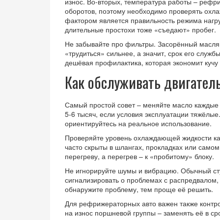
износ. Во‑вторых, температура работы – реф
оборотов, поэтому необходимо проверять охл
фактором является правильность режима нагруз
длительные простохи тоже «съедают» пробег.
Не забывайте про фильтры. Засорённый масля
«трудиться» сильнее, а значит, срок его служ
дешёвая профилактика, которая экономит кучу 
Как обслуживать двигател
Самый простой совет – меняйте масло каждые 
5‑6 тысяч, если условия эксплуатации тяжёлы
ориентируйтесь на реальное использование.
Проверяйте уровень охлаждающей жидкости каж
часто скрыты в шлангах, прокладках или самом
перегреву, а перегрев – к «пробитому» блоку.
Не игнорируйте шумы и вибрацию. Обычный ст
сигнализировать о проблемах с распредвалом
обнаружите проблему, тем проще её решить.
Для рефрижераторных авто важен также контро
на износ поршневой группы – заменять её в ср