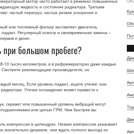
рижераторный мотор часто работает в режимах повышенных
аждающую жидкость и состояние радиатора. Третьим
Куз
ки: частый перегруз, частые резкие ускорения и
Обс
ный или топливный фильтр заставляет двигатель
бы падает. Регулярный осмотр и своевременная замена –
Пол
нервов и денег.
ь при большом пробеге?
Дви
8‑10 тысяч километров, а в рефрижераторах даже каждые
е. Смотрите рекомендацию производителя, но
Шин
Ав
дый месяц. Если уровень падает, ищите утечки: они
 радиаторе. Утечка охлаждения может привести к
Ак
ук, скрежет или повышенный уровень вибраций могут
Тор
, подшипниками или цепью ГРМ. Чем быстрее вы
Дви
ль компрессии в цилиндрах. Низкая компрессия указывает
ок значительно дешевле, чем ждать полного выхода из
Авт