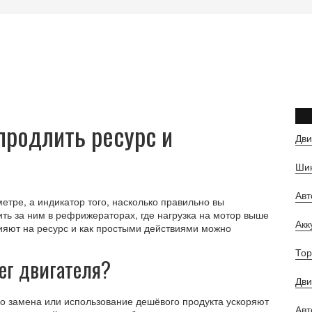
 продлить ресурс и
Дви
Шин
Ав
етре, а индикатор того, насколько правильно вы
ть за ним в рефрижераторах, где нагрузка на мотор выше
Ак
ияют на ресурс и как простыми действиями можно
Тор
ег двигателя?
Дви
го замена или использование дешёвого продукта ускоряют
Авт