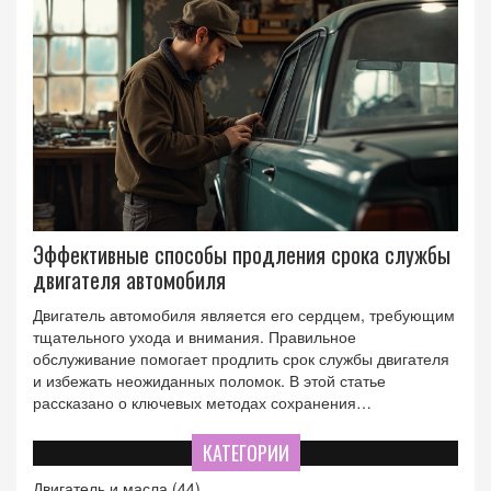
масла, чтобы автомобиль оставался в хорошем состоянии
и служил долго.
Эффективные способы продления срока службы
двигателя автомобиля
Двигатель автомобиля является его сердцем, требующим
тщательного ухода и внимания. Правильное
обслуживание помогает продлить срок службы двигателя
и избежать неожиданных поломок. В этой статье
рассказано о ключевых методах сохранения
эффективности двигателя, таких как регулярная замена
масла, контроль за уровнем охлаждающей жидкости и
КАТЕГОРИИ
другие важные действия для ухода за двигателем. Чтение
Двигатель и масла
(44)
этой статьи поможет вам разобраться в основах