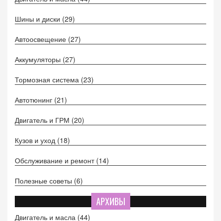
технического обслуживания двигателя и узнать, какие
Шины и диски
(29)
привычки могут негативно сказаться на его работе.
Автоосвещение
(27)
Аккумуляторы
(27)
Тормозная система
(23)
Автотюнинг
(21)
Двигатель и ГРМ
(20)
Кузов и уход
(18)
Обслуживание и ремонт
(14)
Полезные советы
(6)
АРХИВЫ
Двигатель и масла
(44)