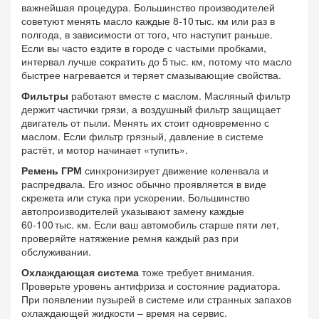
важнейшая процедура. Большинство производителей
советуют менять масло каждые 8‑10 тыс. км или раз в
полгода, в зависимости от того, что наступит раньше.
Если вы часто ездите в городе с частыми пробками,
интервал лучше сократить до 5 тыс. км, потому что масло
быстрее нагревается и теряет смазывающие свойства.
Фильтры
работают вместе с маслом. Масляный фильтр
держит частички грязи, а воздушный фильтр защищает
двигатель от пыли. Менять их стоит одновременно с
маслом. Если фильтр грязный, давление в системе
растёт, и мотор начинает «тупить».
Ремень ГРМ
синхронизирует движение коленвала и
распредвала. Его износ обычно проявляется в виде
скрежета или стука при ускорении. Большинство
автопроизводителей указывают замену каждые
60‑100 тыс. км. Если ваш автомобиль старше пяти лет,
проверяйте натяжение ремня каждый раз при
обслуживании.
Охлаждающая система
тоже требует внимания.
Проверьте уровень антифриза и состояние радиатора.
При появлении пузырей в системе или странных запахов
охлаждающей жидкости – время на сервис.