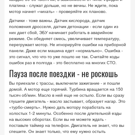
платина - служат дольше, но не вечны. Не ждите, пока
мотор начнет «чихать» - проверяйте их планово.
Датчики - тоже важны. Датчик кислорода, датчик
положения дросселя, датчик детонации - если один из
них дает сбой, ЭБУ начинает работать в аварийном
режиме. Он обедняет смесь, увеличивает температуру,
перегружает мотор. Не игнорируйте ошибки на приборной
панели. Даже если машина едет «нормально». Ошибка -
это сигнал, что что-то уже пошло не так. Считайте коды
ошибок раз в полгода - это бесплатно на многих СТО.
Пауза после поездки - не роскошь
Вы приехали с трассы, выключили зажигание - и пошли
домой. А мотор еще горячий. Турбина вращается на 150
тысяч об/мин. Масло в ней еще не остыло. Если вы сразу
глушите двигатель - масло застывает, образует нагар. Это
«турбо-смерть». Нужно дать мотору поработать на
холостых 1-2 минуты. Особенно после длительной езды
на высоких оборотах. Если вы не можете ждать -
поставьте таймер на телефон. Двигатель не знает, что вы
спешите. Он знает только, что ему нужно остыть