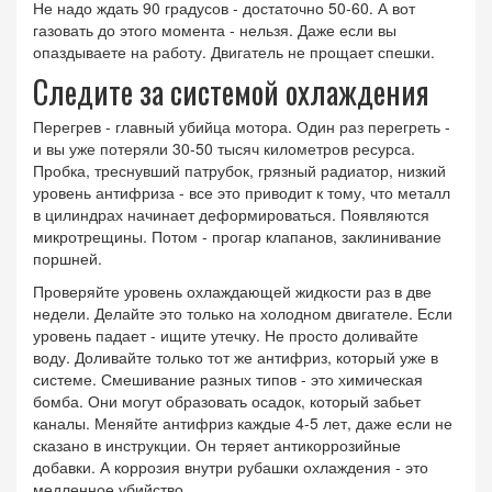
Не надо ждать 90 градусов - достаточно 50-60. А вот
газовать до этого момента - нельзя. Даже если вы
опаздываете на работу. Двигатель не прощает спешки.
Следите за системой охлаждения
Перегрев - главный убийца мотора. Один раз перегреть -
и вы уже потеряли 30-50 тысяч километров ресурса.
Пробка, треснувший патрубок, грязный радиатор, низкий
уровень антифриза - все это приводит к тому, что металл
в цилиндрах начинает деформироваться. Появляются
микротрещины. Потом - прогар клапанов, заклинивание
поршней.
Проверяйте уровень охлаждающей жидкости раз в две
недели. Делайте это только на холодном двигателе. Если
уровень падает - ищите утечку. Не просто доливайте
воду. Доливайте только тот же антифриз, который уже в
системе. Смешивание разных типов - это химическая
бомба. Они могут образовать осадок, который забьет
каналы. Меняйте антифриз каждые 4-5 лет, даже если не
сказано в инструкции. Он теряет антикоррозийные
добавки. А коррозия внутри рубашки охлаждения - это
медленное убийство.