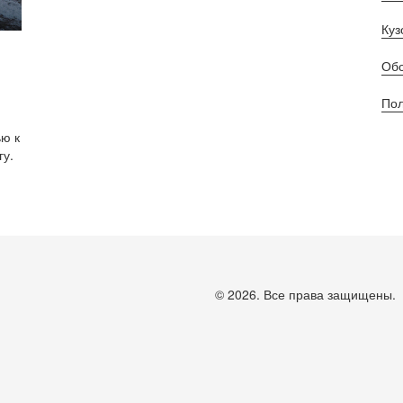
Куз
е
Обс
Пол
ью к
гу.
© 2026. Все права защищены.