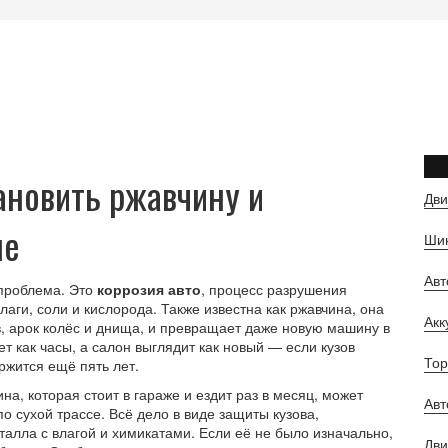
тановить ржавчину и
Дви
не
Шин
Ав
 проблема. Это
коррозия авто
,
процесс разрушения
лаги, соли и кислорода
. Также известна как
ржавчина
, она
Ак
в, арок колёс и днища, и превращает даже новую машину в
т как часы, а салон выглядит как новый — если кузов
Тор
ржится ещё пять лет.
на, которая стоит в гараже и ездит раз в месяц, может
Авт
по сухой трассе. Всё дело в
виде защиты кузова
,
талла с влагой и химикатами
. Если её не было изначально,
Дви