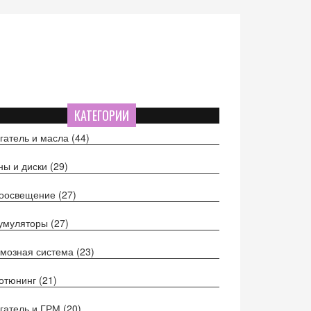
КАТЕГОРИИ
гатель и масла
(44)
ы и диски
(29)
тоосвещение
(27)
кумуляторы
(27)
мозная система
(23)
отюнинг
(21)
гатель и ГРМ
(20)