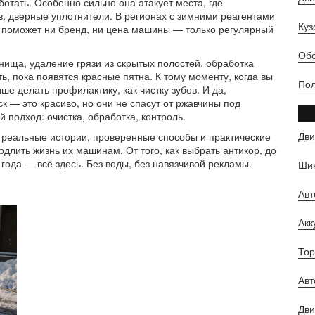
отать. Особенно сильно она атакует места, где
в, дверные уплотнители. В регионах с зимними реагентами
Куз
не поможет ни бренд, ни цена машины — только регулярный
Обс
нища, удаление грязи из скрытых полостей, обработка
ь, пока появятся красные пятна. К тому моменту, когда вы
Пол
е делать профилактику, как чистку зубов. И да,
 — это красиво, но они не спасут от ржавчины под
 подход: очистка, обработка, контроль
.
Дви
о реальные истории, проверенные способы и практические
длить жизнь их машинам. От того, как выбрать антикор, до
 года — всё здесь. Без воды, без навязчивой рекламы.
Шин
Ав
Ак
Тор
Авт
Дви