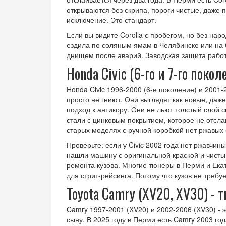
открываются без скрипа, пороги чистые, даже п
исключение. Это стандарт.
Если вы видите Corolla с пробегом, но без нар
ездила по соляным ямам в Челябинске или на 
днищем после аварий. Заводская защита работ
Honda Civic (6-го и 7-го поко
Honda Civic 1996-2000 (6-е поколение) и 2001-
просто не гниют. Они выглядят как новые, даж
подход к антикору. Они не льют толстый слой 
стали с цинковым покрытием, которое не отсла
старых моделях с ручной коробкой нет ржавых 
Проверьте: если у Civic 2002 года нет ржавчины
нашли машину с оригинальной краской и чисты
ремонта кузова. Многие тюнеры в Перми и Екат
для стрит-рейсинга. Потому что кузов не требу
Toyota Camry (XV20, XV30) - 
Camry 1997-2001 (XV20) и 2002-2006 (XV30) - 
сыну. В 2025 году в Перми есть Camry 2003 года