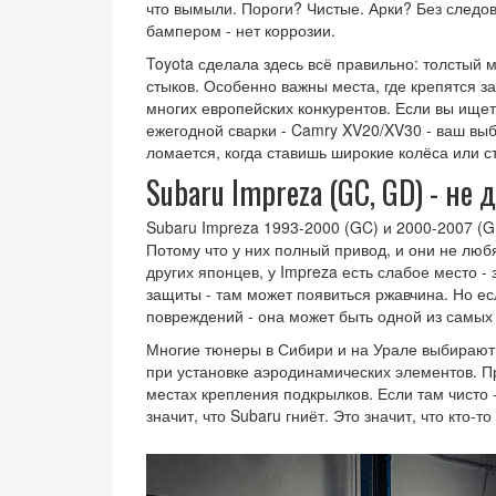
что вымыли. Пороги? Чистые. Арки? Без следо
бампером - нет коррозии.
Toyota сделала здесь всё правильно: толстый м
стыков. Особенно важны места, где крепятся зад
многих европейских конкурентов. Если вы ище
ежегодной сварки - Camry XV20/XV30 - ваш выбо
ломается, когда ставишь широкие колёса или с
Subaru Impreza (GC, GD) - не
Subaru Impreza 1993-2000 (GC) и 2000-2007 (G
Потому что у них полный привод, и они не любя
других японцев, у Impreza есть слабое место 
защиты - там может появиться ржавчина. Но е
повреждений - она может быть одной из самых
Многие тюнеры в Сибири и на Урале выбирают 
при установке аэродинамических элементов. П
местах крепления подкрылков. Если там чисто -
значит, что Subaru гниёт. Это значит, что кто-