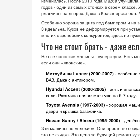
изменилась. После 2010 года Mazda улучшила 
годов - одни из самых стойких в своём классе. 
ржавчины на дверях. Даже в Красноярске есть 
Особенно хороша защита под бампером и на з
3 идеальна. Кузов не деформируется при устано
многих европейских конкурентов, здесь не нуж
Что не стоит брать - даже ес
Не все японские машины - супергерои. Есть м
если они «японские».
Митсубиши Lancer (2000-2007)
- особенно с
ВАЗ. Даже с антикором.
Hyundai Accent (2000-2005)
- хоть и японск
соли. Ржавчина появляется уже на 5-7 году.
Toyota Avensis (1997-2003)
- хорошая машин
двери и крышка багажника.
Nissan Sunny / Almera (1995-2000)
- дешёвые
Эти машины не «плохие». Они просто не создан
это не скидка. Это цена за будущий ремонт куз