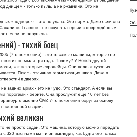
од днищем - только пыль, а не ржавчина. Это не
Куз
одных «подпорок» - это не удача. Это норма. Даже если она
Обс
Сахалине. Главное - не покупать версии с повреждённым
ает, если не нарушена.
Пол
лений) - тихий боец
2005 (7-е поколение) - это те самые машины, которые не
е если их не мыли три года. Почему? У Honda другой
смазки, как некоторые европейцы. Они делают кузов из
ивается. Плюс - отличная герметизация швов. Даже в
отверстий в дверях.
 на задних арках - это не чудо. Это стандарт. А если вы
ми порогами - берите. Она прослужит ещё 10 лет без
еринбурге именно Civic 7-го поколения берут за основу
ет постоянной сварки.
тихий великан
это не просто седан. Это машина, которую можно передать
 с 320 тысячами км - и он выглядит, как будто его только