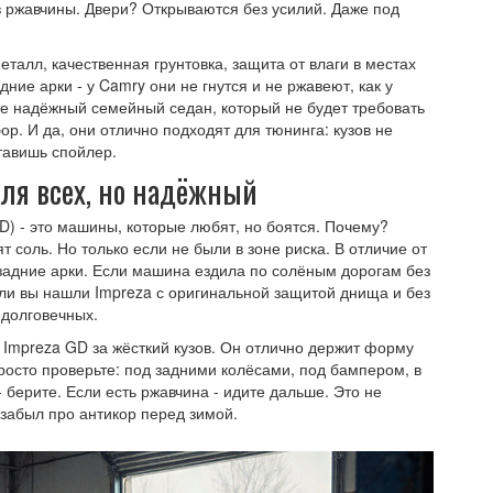
в ржавчины. Двери? Открываются без усилий. Даже под
еталл, качественная грунтовка, защита от влаги в местах
ние арки - у Camry они не гнутся и не ржавеют, как у
те надёжный семейный седан, который не будет требовать
р. И да, они отлично подходят для тюнинга: кузов не
тавишь спойлер.
 для всех, но надёжный
D) - это машины, которые любят, но боятся. Почему?
т соль. Но только если не были в зоне риска. В отличие от
- задние арки. Если машина ездила по солёным дорогам без
сли вы нашли Impreza с оригинальной защитой днища и без
 долговечных.
Impreza GD за жёсткий кузов. Он отлично держит форму
росто проверьте: под задними колёсами, под бампером, в
 берите. Если есть ржавчина - идите дальше. Это не
то забыл про антикор перед зимой.