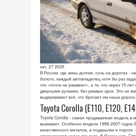
окт, 27 2025
В России, где зимы долгие, соль на дорогах - 
болото, каждый автовладелец хотя бы раз зад
что «почти не ржавеют», а те, что через 15 лет
дверными ручками, без ржавых арок. Это не ми
выдерживают всё, что бросает им наша дорога.
Toyota Corolla (E110, E120, E1
Toyota Corolla - самая продаваемая модель в м
выживает. Особенно модели 1998-2007 годов (E1
качественного металла, а подкрылки и пороги -
отслаивается через два года. В Перми есть Cor