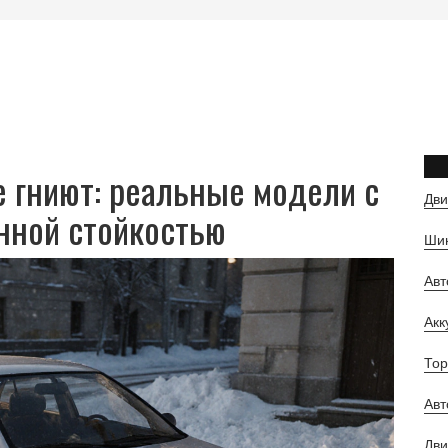
е гниют: реальные модели с
Дви
нной стойкостью
Шин
Ав
Ак
Тор
Авт
Дви