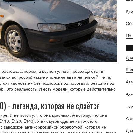
Куз
Обс
Пол
Дви
Шин
не роскошь, а норма, а весной улицы превращаются в
авался вопросом:
какие японские авто не гниют
? Не те,
Ав
 стоят как новые - без подпорок под порогами, без дыр под
ф. Это реальность. И есть модели, которые действительно
Ак
40) - легенда, которая не сдаётся
Тор
ире. И не потому, что она красивая. А потому, что она
Авт
10, E120, E140). У них кузов сделан из толстого,
 с заводской антикоррозийной обработкой, которая не
Дви
olla 2003 года с 280 тысячами км - без единой дыры. Двери