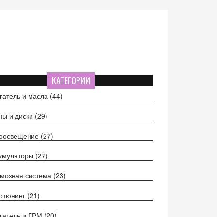
КАТЕГОРИИ
гатель и масла
(44)
ы и диски
(29)
тоосвещение
(27)
кумуляторы
(27)
мозная система
(23)
отюнинг
(21)
гатель и ГРМ
(20)