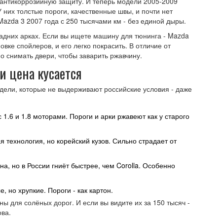
антикоррозийную защиту. И теперь модели 2005-2009
У них толстые пороги, качественные швы, и почти нет
Mazda 3 2007 года с 250 тысячами км - без единой дыры.
адних арках. Если вы ищете машину для тюнинга - Mazda
вке спойлеров, и его легко покрасить. В отличие от
но снимать двери, чтобы заварить ржавчину.
ли цена кусается
одели, которые не выдерживают российские условия - даже
 1.6 и 1.8 моторами. Пороги и арки ржавеют как у старого
ая технология, но корейский кузов. Сильно страдает от
а, но в России гниёт быстрее, чем Corolla. Особенно
, но хрупкие. Пороги - как картон.
ы для солёных дорог. И если вы видите их за 150 тысяч -
ова.