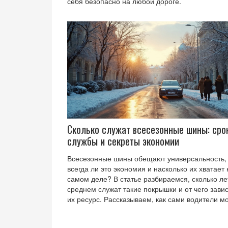
себя безопасно на любой дороге.
Сколько служат всесезонные шины: сро
службы и секреты экономии
Всесезонные шины обещают универсальность,
всегда ли это экономия и насколько их хватает 
самом деле? В статье разбираемся, сколько ле
среднем служат такие покрышки и от чего зави
их ресурс. Рассказываем, как сами водители мо
продлить жизнь своим шинам обычными
способами. Вспоминаем реальные примеры и