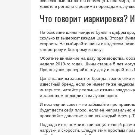
всесезонные пытаются совмещать оба мира, н
живёте в регионе с резкими перепадами, лучше
Что говорит маркировка? И
На боковине шины найдёте буквы и цифры вроде
сколько кг выдержит каждая шина. Вторая букв
скорость. Не выбирайте шины с индексом ниже
к перегреву и быстрому износу.
Обратите внимание на дату производства, обо
недели 2019‑го года). Шины старше 5 лет могут
При покупке проверяйте эту дату и старайтесь
Цены на шины зависят от бренда, технологии и
известный бренд, если он имеет те же индексы
интернете, читайте реальные отзывы владельц
и качеством подходит вам лучше всего.
И последний совет – не забывайте про правил
будет вести себя плохо, если её неправильно 
проверяйте давление в шинах каждый месяц. Та
Подводя итог, помните три вещи: точный разме
нагрузки и скорости. Следуя этим простым пра