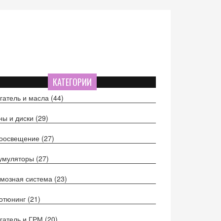
КАТЕГОРИИ
гатель и масла
(44)
ы и диски
(29)
тоосвещение
(27)
кумуляторы
(27)
мозная система
(23)
отюнинг
(21)
гатель и ГРМ
(20)