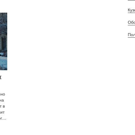
Куз
Обс
Пол
к
 но
на
т в
сит
гут