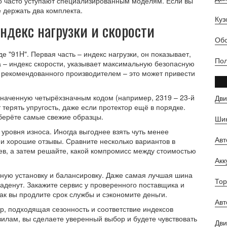
о часто уступают специализированным моделям. Если вы
 держать два комплекта.
Куз
ндекс нагрузки и скорости
Обс
 "91H". Первая часть – индекс нагрузки, он показывает,
Пол
а – индекс скорости, указывает максимальную безопасную
 рекомендованного производителем – это может привести
значенную четырёхзначным кодом (например, 2319 – 23‑й
Дви
 терять упругость, даже если протектор ещё в порядке.
 берёте самые свежие образцы.
Шин
 уровня износа. Иногда выгоднее взять чуть менее
Ав
 и хорошие отзывы. Сравните несколько вариантов в
ев, а затем решайте, какой компромисс между стоимостью
Ак
ьную установку и балансировку. Даже самая лучшая шина
Тор
наденут. Закажите сервис у проверенного поставщика и
к вы продлите срок службы и сэкономите деньги.
Авт
р, подходящая сезонность и соответствие индексов
вилам, вы сделаете уверенный выбор и будете чувствовать
Дви