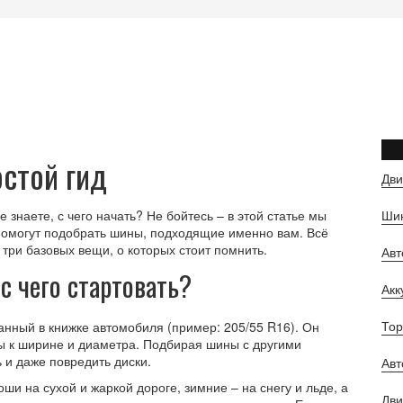
стой гид
Дви
 знаете, с чего начать? Не бойтесь – в этой статье мы
Шин
омогут подобрать шины, подходящие именно вам. Всё
– три базовых вещи, о которых стоит помнить.
Ав
 с чего стартовать?
Ак
Тор
занный в книжке автомобиля (пример: 205/55 R16). Он
ы к ширине и диаметра. Подбирая шины с другими
 и даже повредить диски.
Авт
ши на сухой и жаркой дороге, зимние – на снегу и льде, а
Дви