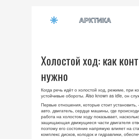
Холостой ход: как кон
нужно
Когда речь идёт о
холостой ход
,
режиме, при ко
устойчивые обороты
. Also known as
idle
, он сл
Первые отношения, которые стоит установить, 
авто.
двигатель
,
сердце машины, где происходи
работа на холостом ходу показывает, насколько
защищающая движущиеся части двигателя
отв
поэтому его состояние напрямую влияет на ст
комплекс дисков, колодок и гидравлики, обес