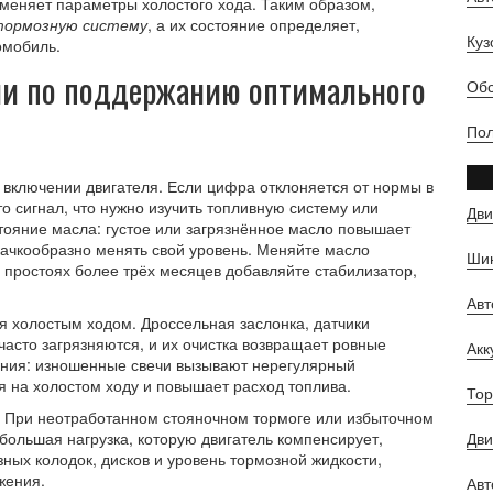
изменяет параметры холостого хода. Таким образом,
тормозную систему
, а их состояние определяет,
Куз
омобиль.
ии по поддержанию оптимального
Обс
Пол
 включении двигателя. Если цифра отклоняется от нормы в
о сигнал, что нужно изучить топливную систему или
Дви
стояние масла: густое или загрязнённое масло повышает
скачкообразно менять свой уровень. Меняйте масло
Шин
 простоях более трёх месяцев добавляйте стабилизатор,
Ав
я холостым ходом. Дроссельная заслонка, датчики
часто загрязняются, и их очистка возвращает ровные
Ак
ания: изношенные свечи вызывают нерегулярный
я на холостом ходу и повышает расход топлива.
Тор
. При неотработанном стояночном тормоге или избыточном
большая нагрузка, которую двигатель компенсирует,
Дви
ных колодок, дисков и уровень тормозной жидкости,
жения.
Авт