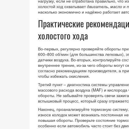
нагрузку, если не отработана правильно, что 
холостой ход охватывает
двигатель
,
масло
и
насколько экономично и надёжно работает авт
Практические рекомендац
холостого хода
Во-первых, регулярно проверяйте обороты при
600–800 об/мин (для большинства легковых), эт
датчики воздуха. Во-вторых, контролируйте со
внутреннее трение, из‑за чего обороты могут 
согласно рекомендациям производителя, а при
чтобы избежать окисления.
Третий пункт – диагностика системы управлени
массового расхода воздуха (MAF) и кислорода 
обороты. Не забывайте проверять свечи зажиг
вспышковый процесс, который сразу отражаетс
Наконец, проанализируйте тормозную систему
износе колодок может возникать постоянная не
повышая обороты. Проверьте состояние тормоз
особенно если автомобиль часто стоит без дви