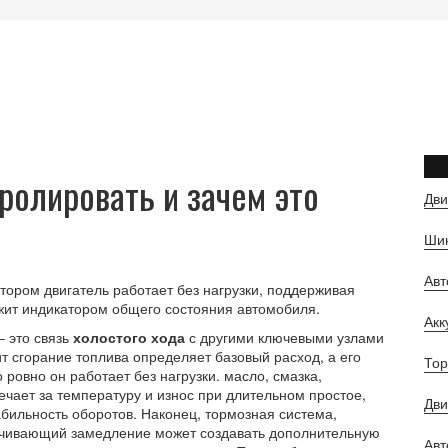
тролировать и зачем это
Дви
Шин
Ав
тором двигатель работает без нагрузки, поддерживая
ужит индикатором общего состояния автомобиля.
Ак
– это связь
холостого хода
с другими ключевыми узлами
т сгорание топлива
определяет базовый расход, а его
Тор
 ровно он работает без нагрузки.
масло
,
смазка,
ечает за температуру и износ при длительном простое,
Дви
абильность оборотов. Наконец,
тормозная система
,
печивающий замедление
может создавать дополнительную
Авт