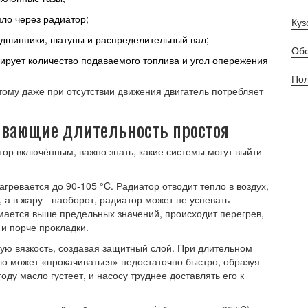
ло через радиатор;
Куз
дшипники, шатуны и распределительный вал;
Обс
ирует количество подаваемого топлива и угол опережения
Пол
тому даже при отсутствии движения двигатель потребляет
ивающие длительность простоя
тор включённым, важно знать, какие системы могут выйти
агревается до 90‑105 °C. Радиатор отводит тепло в воздух,
 а в жару - наоборот, радиатор может не успевать
мается выше предельных значений, происходит перегрев,
и порче прокладки.
ую вязкость, создавая защитный слой. При длительном
ло может «прокачиваться» недостаточно быстро, образуя
оду масло густеет, и насосу труднее доставлять его к