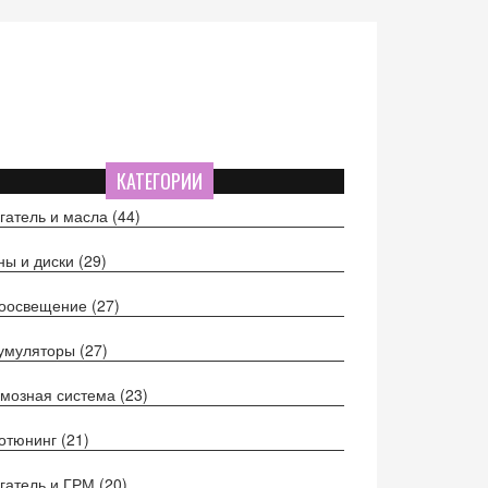
КАТЕГОРИИ
гатель и масла
(44)
ы и диски
(29)
тоосвещение
(27)
кумуляторы
(27)
мозная система
(23)
отюнинг
(21)
гатель и ГРМ
(20)