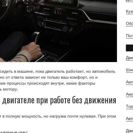
Куз
Обс
Пол
Дви
Шин
сидеть в машине, пока двигатель работает, но автомобиль
но от ответа зависит не только ваш комфорт, но и
Ав
кие процессы происходят внутри, какие факторы
ь мотору.
Ак
 двигателе
при работе без движения
Тор
т в полную мощность, но нагрузка почти нулевая. При этом
Авт
Дви
ыхлопные газы;