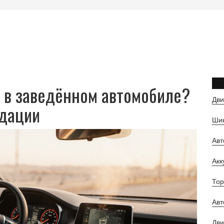
 в заведённом автомобиле?
Дви
ндации
Шин
Ав
Ак
Тор
Авт
Дви