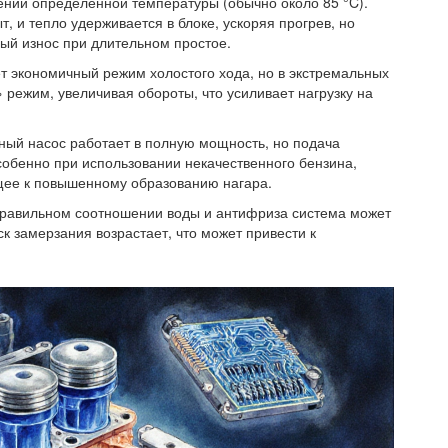
жении определённой температуры (обычно около 85 °C).
т, и тепло удерживается в блоке, ускоряя прогрев, но
ый износ при длительном простое.
т экономичный режим холостого хода, но в экстремальных
 режим, увеличивая обороты, что усиливает нагрузку на
вный насос работает в полную мощность, но подача
собенно при использовании некачественного бензина,
щее к повышенному образованию нагара.
правильном соотношении воды и антифриза система может
к замерзания возрастает, что может привести к