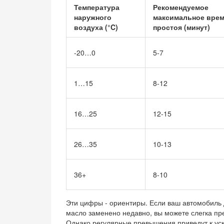
Температура
Рекомендуемое
наружного
максимальное вре
воздуха (°C)
простоя (минут)
-20…0
5-7
1…15
8-12
16…25
12-15
26…35
10-13
36+
8-10
Эти цифры - ориентиры. Если ваш автомобиль 
масло заменено недавно, вы можете слегка пр
Однако регулярные превышения приведут к ус