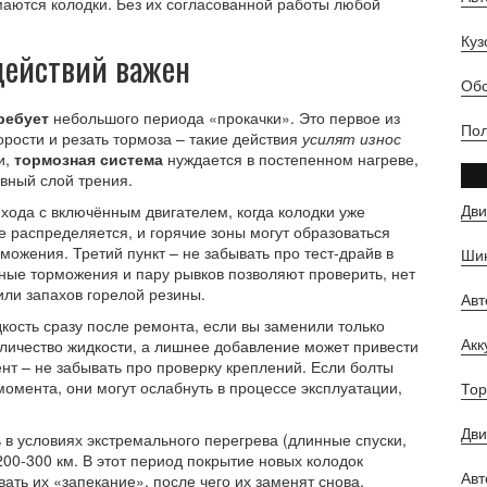
маются колодки
. Без их согласованной работы любой
Куз
действий важен
Обс
ребует
небольшого периода «прокачки». Это первое из
Пол
орости и резать тормоза – такие действия
усилят износ
и,
тормозная система
нуждается в постепенном нагреве,
вный слой трения.
Дви
 хода с включённым двигателем, когда колодки уже
не распределяется, и горячие зоны могут образоваться
ожения. Третий пункт – не забывать про тест‑драйв в
Шин
ные торможения и пару рывков позволяют проверить, нет
или запахов горелой резины.
Ав
кость сразу после ремонта, если вы заменили только
Ак
оличество жидкости, а лишнее добавление может привести
нт – не забывать про проверку креплений. Если болты
момента, они могут ослабнуть в процессе эксплуатации,
Тор
Дви
 в условиях экстремального перегрева (длинные спуски,
200‑300 км. В этот период покрытие новых колодок
Авт
ать их «запекание», после чего их заменят снова.