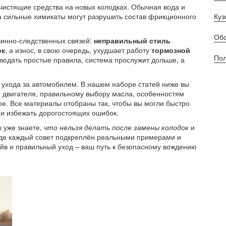
 чистящие средства на новых колодках. Обычная вода и
, а сильные химикаты могут разрушить состав фрикционного
Куз
Обс
чинно‑следственных связей:
неправильный стиль
ок
, а износ, в свою очередь, ухудшает работу
тормозной
Пол
блюдать простые правила, система прослужит дольше, а
 ухода за автомобилем. В нашем наборе статей ниже вы
 двигателя, правильному выбору масла, особенностям
ое. Все материалы отобраны так, чтобы вы могли быстро
 и избежать дорогостоящих ошибок.
 уже знаете,
что нельзя делать после замены колодок
и
 где каждый совет подкреплён реальными примерами и
йв и правильный уход – ваш путь к безопасному вождению