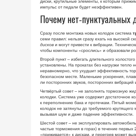
диски
,
крутильные элементы, к которым прижи
импульс от педали будет неэффективен.
Почему нет‑пунктуальных 
Сразу после монтажа новых колодок система
т
семи правил: нельзя сразу ехать на высокой ск
дисков
и могут привести к вибрации. Техническ
чтобы компоненты «срослись» и образовали ро
Второй пункт – избегать длительного холостого
установлены. На прокатах без нагрузки тепло 
неравномерно, что ухудшит эффективность торм
безопасном месте. Маленькие ускорения, плав
ли посторонних звуков, посторонних вибраций 
Четвёртый совет – не заполнять тормозную жид
колодки. Система уже содержит достаточное к
к переполнению бака и протечкам. Пятый моме
колодок не затянуты до требуемого крутящего 
вызывая шум и даже падение эффективности.
Шестой совет – не эксплуатировать автомобиль
частые торможения в горах) в течение первых 
«приживается» к дискам, и перегрев может вызв