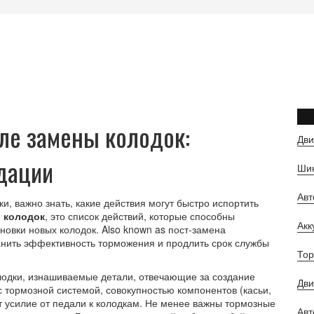
сле замены колодок:
Дви
дации
Шин
Ав
и, важно знать, какие действия могут быстро испортить
ы колодок
,
это список действий, которые способны
Ак
ановки новых колодок
. Also known as
пост‑замена
ранить эффективность торможения и продлить срок службы
Тор
лодки
,
изнашиваемые детали, отвечающие за создание
Дви
с
тормозной системой
,
совокупностью компонентов (касьи,
т усилие от педали к колодкам
. Не менее важны
тормозные
Авт