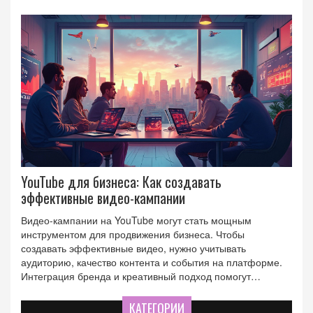
YouTube для бизнеса: Как создавать
эффективные видео-кампании
Видео-кампании на YouTube могут стать мощным
инструментом для продвижения бизнеса. Чтобы
создавать эффективные видео, нужно учитывать
аудиторию, качество контента и события на платформе.
Интеграция бренда и креативный подход помогут
выделиться на фоне конкурентов. Прямые советы из
индустрии от известных экспертов сделают ваши видео
КАТЕГОРИИ