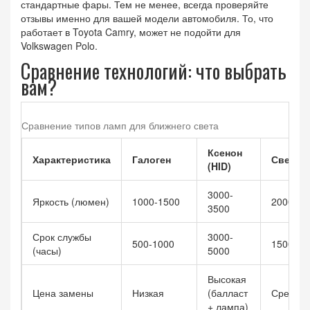
стандартные фары. Тем не менее, всегда проверяйте
отзывы именно для вашей модели автомобиля. То, что
работает в Toyota Camry, может не подойти для
Volkswagen Polo.
Сравнение технологий: что выбрать
вам?
Сравнение типов ламп для ближнего света
Ксенон
Характеристика
Галоген
Светод
(HID)
3000-
Яркость (люмен)
1000-1500
2000-40
3500
Срок службы
3000-
500-1000
15000-5
(часы)
5000
Высокая
Цена замены
Низкая
(балласт
Средняя
+ лампа)