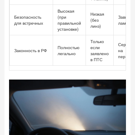
Высокая
Низкая
Безопасность
(при
Зависит
(без
для встречных
правильной
лампы
линз)
установке)
Только
Серая з
Полностью
если
Законность в РФ
на
легально
заявлено
переобо
в ПТС