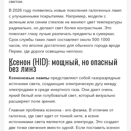
светом.
В 2026 году появились новые поколения галогенных ламп
с улучшенными покрытиями. Например, модели с
зеленым или синим стеклом не меняют цвет температуры
радикально, но делают свет более контрастным. Это
помогает глазу лучше различать предметы в сумерках.
Срок службы таких ламп составляет около 500-1000
часов, что вполне достаточно для обычного города вроде
Перми, где дороги освещены неплохо.
Ксенон (HID): мощный, но опасный
без линз
Ксеноновые лампы
представляют собой
газоразрядные
источники света, создающие электрическую дугу между
электродами в среде инертного газа
. Они дают очень
яркий белый или голубоватый свет, который визуально
расширяет поле зрения.
Главная проблема ксенона - его физика. В отличие от
галогена, где свет идет от тонкой нити, в ксене
источниками света являются два электрода. Это создает
две точки свечения вместо одной. Если поставить ксенон