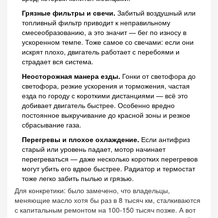
Грязные фильтры и свечи.
Забитый воздушный или
топливный фильтр приводит к неправильному
смесеобразованию, а это значит — бег по износу в
ускоренном темпе. Тоже самое со свечами: если они
искрят плохо, двигатель работает с перебоями и
страдает вся система.
Неосторожная манера езды.
Гонки от светофора до
светофора, резкие ускорения и торможения, частая
езда по городу с короткими дистанциями — всё это
добивает двигатель быстрее. Особенно вредно
постоянное выкручивание до красной зоны и резкое
сбрасывание газа.
Перегревы и плохое охлаждение.
Если антифриз
старый или уровень падает, мотор начинает
перегреваться — даже несколько коротких перегревов
могут убить его вдвое быстрее. Радиатор и термостат
тоже легко забить пылью и грязью.
Для конкретики: было замечено, что владельцы,
меняющие масло хотя бы раз в 8 тысяч км, сталкиваются
с капитальным ремонтом на 100-150 тысяч позже. А вот