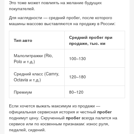
Это тоже может повлиять на желание будущих
покупателей.
Для наглядности — средний пробег, после которого
машины массово выставляются на продажу в России:
Средний пробег при
Тип авто
продаже, тыс. км
Малолитражки (Rio,
100–130
Polo и т.д.)
Средний класс (Camry,
120–180
Octavia и т.д.)
Премиум
80–120
Если хочется выжать максимум из продажи —
официальная сервисная история и честный
пробег
поднимут цену. Скрученный
пробег
всегда палится на
сервисе или по косвенным признакам: износ руля,
педалей, сидений.