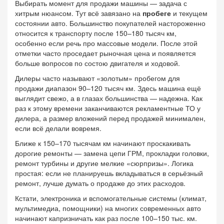
Выбирать момент для продажи машины — задача с
хитрым нюансом. Тут всё завязано на
пробеге
и текущем
состоянии авто. Большинство покупателей настороженно
относится к транспорту после 150–180 тысяч км,
особенно если речь про массовые модели. После этой
отметки часто проседает рыночная цена и появляется
больше вопросов по состою двигателя и ходовой.
Дилеры часто называют «золотым» пробегом для
продажи диапазон 90–120 тысяч км. Здесь машина ещё
выглядит свежо, а в глазах большинства — надежна. Как
раз к этому времени заканчиваются рекламентные ТО у
дилера, а размер вложений перед продажей минимален,
если всё делали вовремя.
Ближе к 150–170 тысячам км начинают проскакивать
дорогие ремонты — замена цепи ГРМ, прокладки головки,
ремонт турбины и другие мелкие «сюрпризы». Логика
простая: если не планируешь вкладываться в серьёзный
ремонт, лучше думать о продаже до этих расходов.
Кстати, электроника и вспомогательные системы (климат,
мультимедиа, помощники) на многих современных авто
начинают капризничать как раз после 100–150 тыс. км.