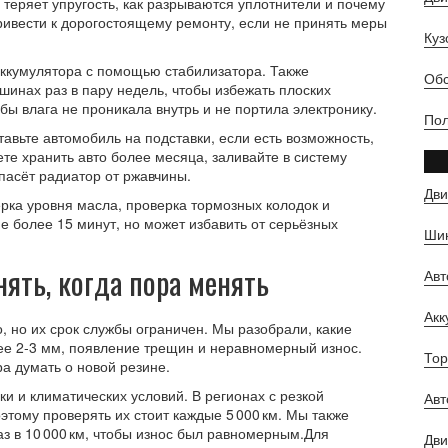
теряет упругость, как разрываются уплотнители и почему
ривести к дорогостоящему ремонту, если не принять меры
Куз
аккумулятора с помощью стабилизатора. Также
Обс
шинах раз в пару недель, чтобы избежать плоских
обы влага не проникала внутрь и не портила электронику.
Пол
авьте автомобиль на подставки, если есть возможность,
ете хранить авто более месяца, заливайте в систему
пасёт радиатор от ржавчины.
Дви
рка уровня масла, проверка тормозных колодок и
не более 15 минут, но может избавить от серьёзных
Шин
нять, когда пора менять
Ав
Ак
, но их срок службы ограничен. Мы разобрали, какие
ее 2‑3 мм, появление трещин и неравномерный износ.
Тор
ра думать о новой резине.
ки и климатических условий. В регионах с резкой
Авт
тому проверять их стоит каждые 5 000 км. Мы также
з в 10 000 км, чтобы износ был равномерным.Для
Дви