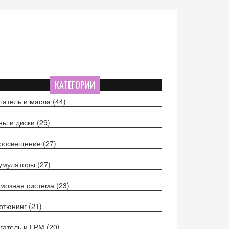
КАТЕГОРИИ
гатель и масла
(44)
ы и диски
(29)
тоосвещение
(27)
кумуляторы
(27)
мозная система
(23)
отюнинг
(21)
гатель и ГРМ
(20)