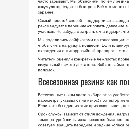
часто забывают. Мы объяснили, почему резина 
аккумулятор садится быстрее. Всё это может п
заранее.
Самый простой способ – поддерживать заряд 
рекомендуется переиндексировать давление в 
участков. Не забудьте закрыть окна и двери, чт
Мы поделились лайфхаками по консервации: ст
чтобы снять нагрузку с подвески. Если планиру
охлаждения антикоррозийный препарат – это с
Читатели оценили конкретные чек‑листы: прове
визуальный осмотр двигателя. Всё это займет 
поломок.
Всесезонная резина: как по
Всесезонные шины часто выбирают за удобство
параметры указывают на износ: протектор мен
Если хотя бы один из этих признаков виден, по
Срок службы зависит от стиля вождения, нагруз
температурой шины изнашиваются быстрее, поэ
советуем вращать передние и задние колёса ра