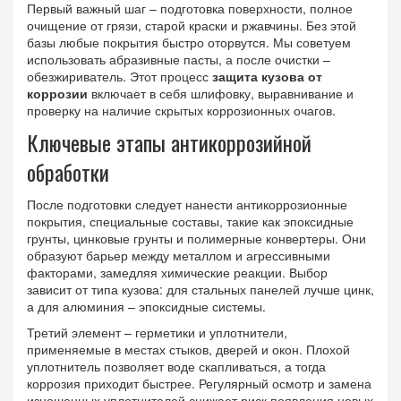
Первый важный шаг –
подготовка поверхности
,
полное
очищение от грязи, старой краски и ржавчины
. Без этой
базы любые покрытия быстро оторвутся. Мы советуем
использовать абразивные пасты, а после очистки –
обезжириватель. Этот процесс
защита кузова от
коррозии
включает в себя шлифовку, выравнивание и
проверку на наличие скрытых коррозионных очагов.
Ключевые этапы антикоррозийной
обработки
После подготовки следует нанести
антикоррозионные
покрытия
,
специальные составы, такие как эпоксидные
грунты, цинковые грунты и полимерные конвертеры
. Они
образуют барьер между металлом и агрессивными
факторами, замедляя химические реакции. Выбор
зависит от типа кузова: для стальных панелей лучше цинк,
а для алюминия – эпоксидные системы.
Третий элемент –
герметики и уплотнители
,
применяемые в местах стыков, дверей и окон
. Плохой
уплотнитель позволяет воде скапливаться, а тогда
коррозия приходит быстрее. Регулярный осмотр и замена
изношенных уплотнителей снижает риск появления новых